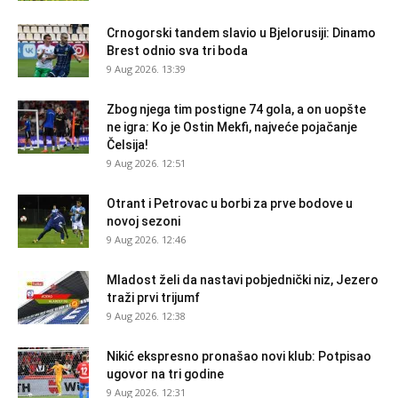
Crnogorski tandem slavio u Bjelorusiji: Dinamo
Brest odnio sva tri boda
9 Aug 2026. 13:39
Zbog njega tim postigne 74 gola, a on uopšte
ne igra: Ko je Ostin Mekfi, najveće pojačanje
Čelsija!
9 Aug 2026. 12:51
Otrant i Petrovac u borbi za prve bodove u
novoj sezoni
9 Aug 2026. 12:46
Mladost želi da nastavi pobjednički niz, Jezero
traži prvi trijumf
9 Aug 2026. 12:38
Nikić ekspresno pronašao novi klub: Potpisao
ugovor na tri godine
9 Aug 2026. 12:31