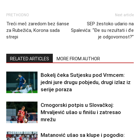
PRETHODNO
Next article
Treći meč zaredom bez šanse
SEP žestoko udario na
za Rubežića, Korona sada
Spalevića: “Đe su rezultati i đe
strepi
je odgovornost?”
RELATED ARTICLES
MORE FROM AUTHOR
Bokelj čeka Sutjesku pod Vrmcem:
jedni jure drugu pobjedu, drugi izlaz iz
serije poraza
Crnogorski potpis u Slovačkoj:
Mrvaljević ušao u finišu i zatresao
mrežu
Matanović ušao sa klupe i pogodio: