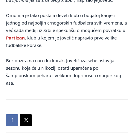
navijačima jer su srce ovog kluba“
, napisao je Jovetić.
Omonija je tako postala deveti klub u bogatoj karijeri
jednog od najboljih crnogorskih fudbalera svih vremena, a
već sada mediji iz Srbije spekulišu o mogućem povratku u
Partizan
, klub u kojem je Jovetić napravio prve velike
fudbalske korake.
Bez obzira na naredni korak, Jovetić iza sebe ostavlja
sezonu koja će u Nikoziji ostati upamćena po
šampionskom peharu i velikom doprinosu crnogorskog
asa.