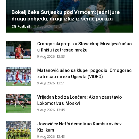
Bokelj čeka Sutjesku pod Vrmcem: jedni jure
drugu pobjedu, drugi izlaz iz serije poraza
CG Fudbal
-
9 Aug 2026. 13:58
Crnogorski potpis u Slovačkoj: Mrvaljević ušao
u finišu i zatresao mrežu
9 Aug 2026. 13:53
Matanović ušao sa klupe i pogodio: Crnogorac
zatresao mrežu Ujpešta (VIDEO)
9 Aug 2026. 13:51
Vrijedan bod za Lončara: Akron zaustavio
Lokomotivu u Moskvi
9 Aug 2026. 13:45
Jovovićev Nefči demolirao Kumburovićev
Kizilkum
9 Aug 2026. 13:43