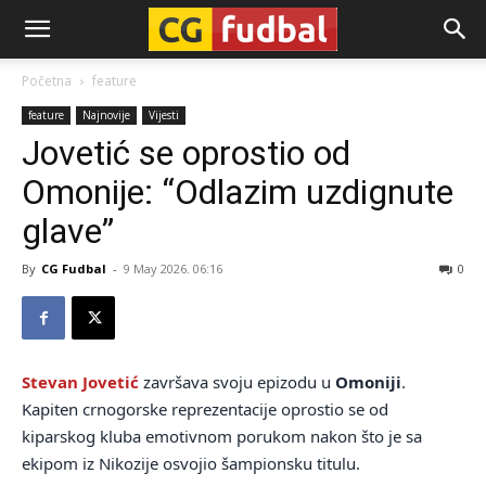
CG-
Početna
feature
feature
Najnovije
Vijesti
Fudbal
Jovetić se oprostio od
Omonije: “Odlazim uzdignute
glave”
By
CG Fudbal
-
9 May 2026. 06:16
0
Stevan Jovetić
završava svoju epizodu u
Omoniji
.
Kapiten crnogorske reprezentacije oprostio se od
kiparskog kluba emotivnom porukom nakon što je sa
ekipom iz Nikozije osvojio šampionsku titulu.