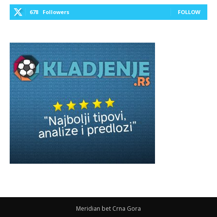
678
Followers
FOLLOW
Meridian bet Crna Gora