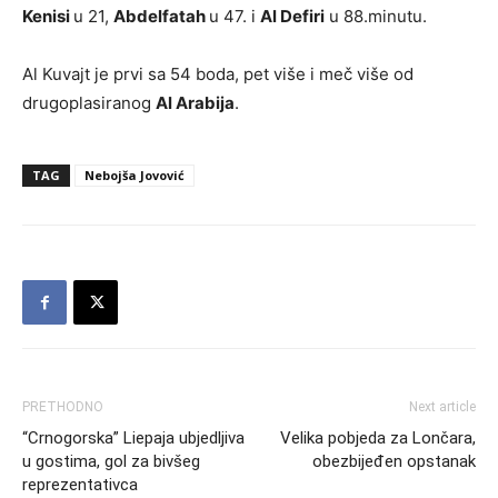
Kenisi
u 21,
Abdelfatah
u 47. i
Al Defiri
u 88.minutu.
Al Kuvajt je prvi sa 54 boda, pet više i meč više od
drugoplasiranog
Al Arabija
.
TAG
Nebojša Jovović
PRETHODNO
Next article
“Crnogorska” Liepaja ubjedljiva
Velika pobjeda za Lončara,
u gostima, gol za bivšeg
obezbijeđen opstanak
reprezentativca