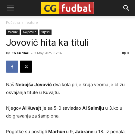
CG-
Početna
feature
feature
Najnovije
Vijesti
Fudbal
Jovović hita ka tituli
By
CG Fudbal
-
3 May 2025. 07:16
0
Naš
Nebojša Jovović
dva kola prije kraja veoma je blizu
osvajanja titule u Kuvajtu.
Njegov
Al Kuvajt
je sa 5-0 savladao
Al Salmiju
u 3.kolu
doigravanja za šampiona.
Pogotke su postigli
Marhun
u 9,
Jabrane
u 18. iz penala,