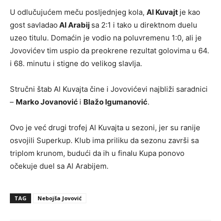
U odlučujućem meču posljednjeg kola,
Al Kuvajt
je kao
gost savladao
Al Arabij
sa 2:1 i tako u direktnom duelu
uzeo titulu. Domaćin je vodio na poluvremenu 1:0, ali je
Jovovićev tim uspio da preokrene rezultat golovima u 64.
i 68. minutu i stigne do velikog slavlja.
Stručni štab Al Kuvajta čine i Jovovićevi najbliži saradnici
–
Marko Jovanović
i
Blažo Igumanović
.
Ovo je već drugi trofej Al Kuvajta u sezoni, jer su ranije
osvojili Superkup. Klub ima priliku da sezonu završi sa
triplom krunom, budući da ih u finalu Kupa ponovo
očekuje duel sa Al Arabijem.
TAG
Nebojša Jovović