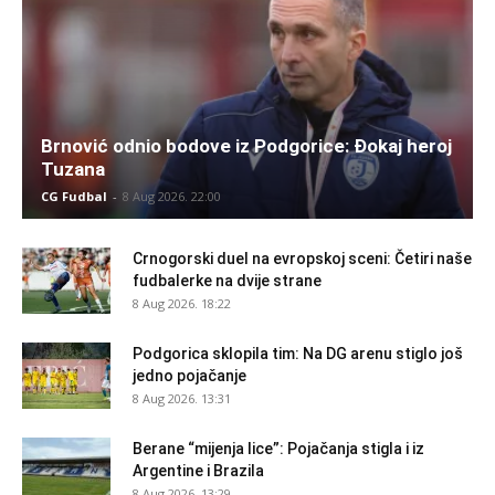
Brnović odnio bodove iz Podgorice: Đokaj heroj
Tuzana
CG Fudbal
-
8 Aug 2026. 22:00
Crnogorski duel na evropskoj sceni: Četiri naše
fudbalerke na dvije strane
8 Aug 2026. 18:22
Podgorica sklopila tim: Na DG arenu stiglo još
jedno pojačanje
8 Aug 2026. 13:31
Berane “mijenja lice”: Pojačanja stigla i iz
Argentine i Brazila
8 Aug 2026. 13:29