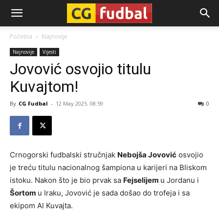
CG-
Početna
Najnovije
Najnovije
Vijesti
Fudbal
Jovović osvojio titulu
Kuvajtom!
By
CG Fudbal
-
12 May 2025. 08:59
0
Crnogorski fudbalski stručnjak
Nebojša Jovović
osvojio
je treću titulu nacionalnog šampiona u karijeri na Bliskom
istoku. Nakon što je bio prvak sa
Fejselijem
u Jordanu i
Šortom
u Iraku, Jovović je sada došao do trofeja i sa
ekipom Al Kuvajta.