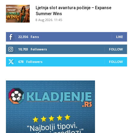
Ljetnja slot avantura počinje – Expanse
Summer Wins
8 Aug 2026. 11:45
22,356
Fans
LIKE
10,703
Followers
FOLLOW
678
Followers
FOLLOW