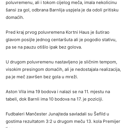
poluvremenu, ali i tokom cijelog meča, imala nekolicinu
šansi za gol, odbrana Barnlija uspjela je da odoli pritisku
domaćih.
Pred kraj prvog poluvremena Kortni Haus je šutirao
glavom posijle jednog centaršuta ali je pogodio stativu,
pa se na pauzu otišlo ipak bez golova.
U drugom poluvremenu nastavljeno je sličnim tempom,
visokim presingom domaćih, ali je nedostajala realizacija,
pa je meč završen bez gola u mreži.
Aston Vila ima 19 bodova i nalazi se na 11. mjestu na
tabeli, dok Barnli ima 10 bodova na 17. je poziciji.
Fudbaleri Mančester Junajteda savladali su Šefild u
gostima rezultatom 3:2 u drugom meču 13. kola Premijer