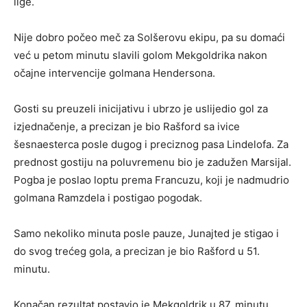
lige.
Nije dobro počeo meč za Solšerovu ekipu, pa su domaći
već u petom minutu slavili golom Mekgoldrika nakon
očajne intervencije golmana Hendersona.
Gosti su preuzeli inicijativu i ubrzo je uslijedio gol za
izjednačenje, a precizan je bio Rašford sa ivice
šesnaesterca posle dugog i preciznog pasa Lindelofa. Za
prednost gostiju na poluvremenu bio je zadužen Marsijal.
Pogba je poslao loptu prema Francuzu, koji je nadmudrio
golmana Ramzdela i postigao pogodak.
Samo nekoliko minuta posle pauze, Junajted je stigao i
do svog trećeg gola, a precizan je bio Rašford u 51.
minutu.
Konačan rezultat postavio je Mekgoldrik u 87. minutu,