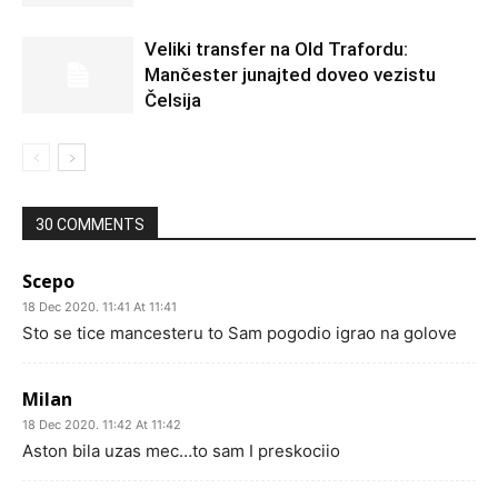
Veliki transfer na Old Trafordu:
Mančester junajted doveo vezistu
Čelsija
30 COMMENTS
Scepo
18 Dec 2020. 11:41 At 11:41
Sto se tice mancesteru to Sam pogodio igrao na golove
Milan
18 Dec 2020. 11:42 At 11:42
Aston bila uzas mec…to sam I preskociio