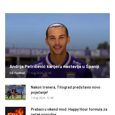
Andrija Petričević karijeru nastavlja u Španiji
CG Fudbal
-
7 Aug 2026. 12:45
Nakon trenera, Titograd predstavio novo
pojačanje!
7 Aug 2026. 12:40
Prebaci u vikend mod: Happy Hour formula za
petak popodne