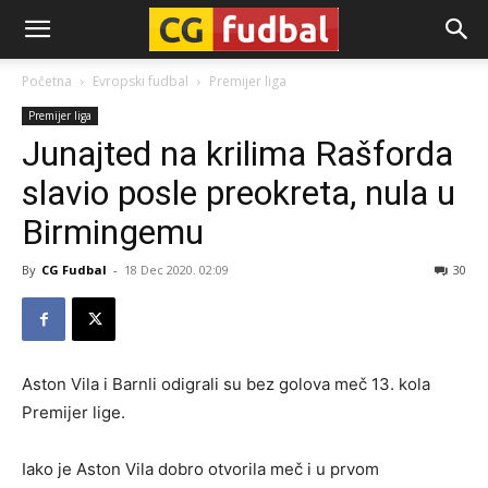
CG-
Početna
Evropski fudbal
Premijer liga
Premijer liga
Fudbal
Junajted na krilima Rašforda
slavio posle preokreta, nula u
Birmingemu
By
CG Fudbal
-
18 Dec 2020. 02:09
30
Aston Vila i Barnli odigrali su bez golova meč 13. kola
Premijer lige.
Iako je Aston Vila dobro otvorila meč i u prvom