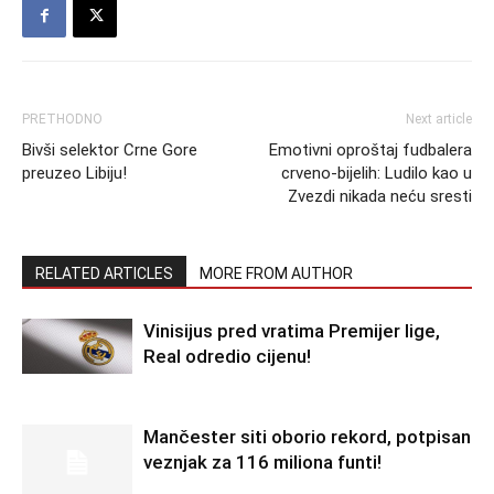
PRETHODNO
Next article
Bivši selektor Crne Gore
Emotivni oproštaj fudbalera
preuzeo Libiju!
crveno-bijelih: Ludilo kao u
Zvezdi nikada neću sresti
RELATED ARTICLES
MORE FROM AUTHOR
Vinisijus pred vratima Premijer lige,
Real odredio cijenu!
Mančester siti oborio rekord, potpisan
veznjak za 116 miliona funti!