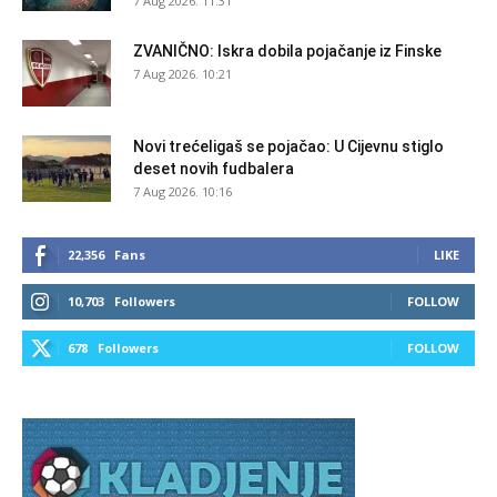
7 Aug 2026. 11:31
ZVANIČNO: Iskra dobila pojačanje iz Finske
7 Aug 2026. 10:21
Novi trećeligaš se pojačao: U Cijevnu stiglo
deset novih fudbalera
7 Aug 2026. 10:16
22,356
Fans
LIKE
10,703
Followers
FOLLOW
678
Followers
FOLLOW