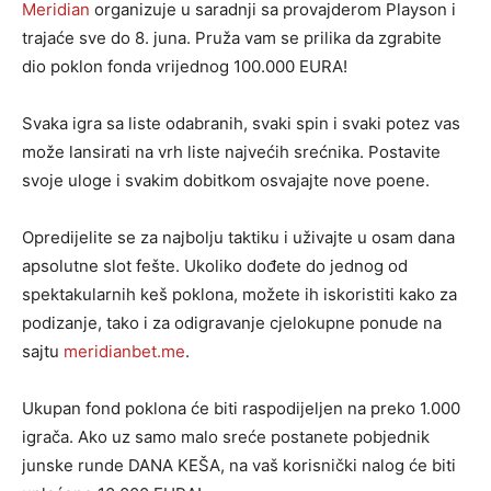
Meridian
organizuje u saradnji sa provajderom Playson i
trajaće sve do 8. juna. Pruža vam se prilika da zgrabite
dio poklon fonda vrijednog 100.000 EURA!
Svaka igra sa liste odabranih, svaki spin i svaki potez vas
može lansirati na vrh liste najvećih srećnika. Postavite
svoje uloge i svakim dobitkom osvajajte nove poene.
Opredijelite se za najbolju taktiku i uživajte u osam dana
apsolutne slot fešte. Ukoliko dođete do jednog od
spektakularnih keš poklona, možete ih iskoristiti kako za
podizanje, tako i za odigravanje cjelokupne ponude na
sajtu
meridianbet.me
.
Ukupan fond poklona će biti raspodijeljen na preko 1.000
igrača. Ako uz samo malo sreće postanete pobjednik
junske runde DANA KEŠA, na vaš korisnički nalog će biti