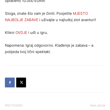
uplaćeno 10.000 EURA!
Stoga, znate što vam je činiti. Posjetite
MJESTO
NAJBOLJE ZABAVE
i uživajte u najluđoj slot avanturi!
Klikni
OVDJE
i uđi u igru.
Napomena: Igraj odgovorno. Klađenje je zabava – a
pobjeda tvoj lični spektakl.
PRETHODNO
Next article