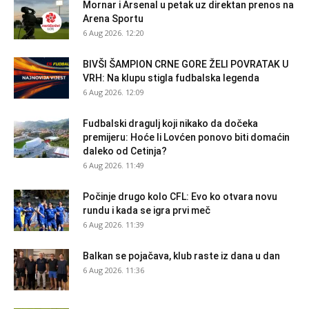
Mornar i Arsenal u petak uz direktan prenos na
Arena Sportu
6 Aug 2026. 12:20
BIVŠI ŠAMPION CRNE GORE ŽELI POVRATAK U
VRH: Na klupu stigla fudbalska legenda
6 Aug 2026. 12:09
Fudbalski dragulj koji nikako da dočeka
premijeru: Hoće li Lovćen ponovo biti domaćin
daleko od Cetinja?
6 Aug 2026. 11:49
Počinje drugo kolo CFL: Evo ko otvara novu
rundu i kada se igra prvi meč
6 Aug 2026. 11:39
Balkan se pojačava, klub raste iz dana u dan
6 Aug 2026. 11:36