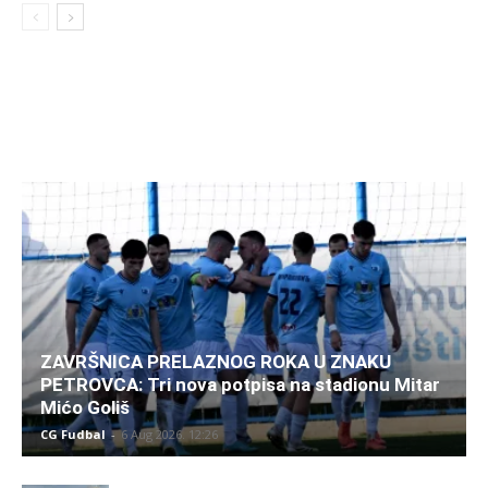
ZAVRŠNICA PRELAZNOG ROKA U ZNAKU
PETROVCA: Tri nova potpisa na stadionu Mitar
Mićo Goliš
CG Fudbal
-
6 Aug 2026. 12:26