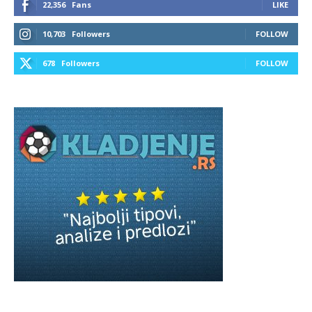
22,356
Fans
LIKE
10,703
Followers
FOLLOW
678
Followers
FOLLOW