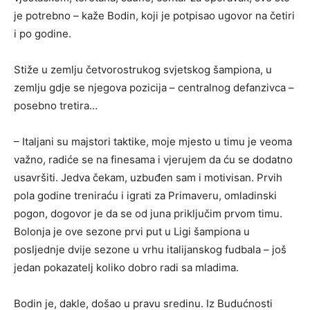
je potrebno – kaže Bodin, koji je potpisao ugovor na četiri
i po godine.
Stiže u zemlju četvorostrukog svjetskog šampiona, u
zemlju gdje se njegova pozicija – centralnog defanzivca –
posebno tretira…
– Italjani su majstori taktike, moje mjesto u timu je veoma
važno, radiće se na finesama i vjerujem da ću se dodatno
usavršiti. Jedva čekam, uzbuđen sam i motivisan. Prvih
pola godine treniraću i igrati za Primaveru, omladinski
pogon, dogovor je da se od juna priključim prvom timu.
Bolonja je ove sezone prvi put u Ligi šampiona u
posljednje dvije sezone u vrhu italijanskog fudbala – još
jedan pokazatelj koliko dobro radi sa mladima.
Bodin je, dakle, došao u pravu sredinu. Iz Budućnosti