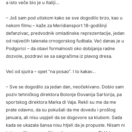
a isto veče bio je u Italiji…
– Još sam pod utiskom kako se sve dogodilo brzo, kao u
nekom filmu – kaže za Meridiansport 18-godišnji
defanzivac, predvodnik omladinske reprezentacije, jedan
od najvećih talenata crnogorskog fudbala. Već danas je u
Podgorici – da obavi formalnosti oko dobijanja radne
dozvole, pozdravi se sa saigračima iz plavog dresa.
Već od sjutra – opet “na posao”. I to kakav…
– Sve se dogodilo za jedan dan, neočekivano. Dobio sam
poziv tehničkog direktora Bolonje Đovanija Sartorija, pa
sportskog direktora Marka di Vaja. Rekli su me da me
prate odavno, da su pokušali da me dovedu i prošlog
januara, ali nisu uspjeli da se dogovore sa klubom. Sada
kada se ukazala šansa nisu htjeli da je propuste. Nisam ni