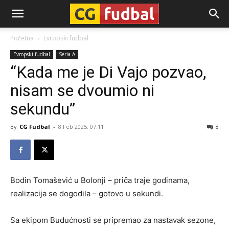
CG-
Početna
Evropski fudbal
Evropski fudbal
Seria A
Fudbal
“Kada me je Di Vajo pozvao,
nisam se dvoumio ni
sekundu”
By
CG Fudbal
-
8 Feb 2025. 07:11
8
Bodin Tomašević u Bolonji – priča traje godinama,
realizacija se dogodila – gotovo u sekundi.
Sa ekipom Budućnosti se pripremao za nastavak sezone,