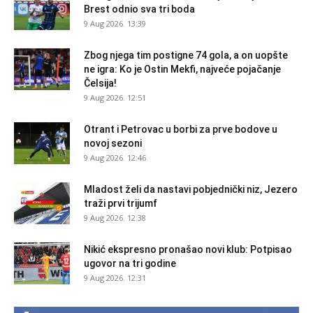
Brest odnio sva tri boda
9 Aug 2026. 13:39
Zbog njega tim postigne 74 gola, a on uopšte
ne igra: Ko je Ostin Mekfi, najveće pojačanje
Čelsija!
9 Aug 2026. 12:51
Otrant i Petrovac u borbi za prve bodove u
novoj sezoni
9 Aug 2026. 12:46
Mladost želi da nastavi pobjednički niz, Jezero
traži prvi trijumf
9 Aug 2026. 12:38
Nikić ekspresno pronašao novi klub: Potpisao
ugovor na tri godine
9 Aug 2026. 12:31