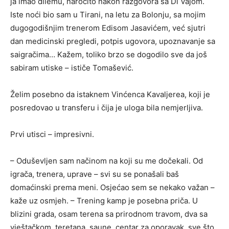
ja imao dilemu, naročito nakon razgovora sa Di Vajom.
Iste noći bio sam u Tirani, na letu za Bolonju, sa mojim
dugogodišnjim trenerom Edisom Jasavićem, već sjutri
dan medicinski pregledi, potpis ugovora, upoznavanje sa
saigračima… Kažem, toliko brzo se dogodilo sve da još
sabiram utiske – ističe Tomašević.
Želim posebno da istaknem Vinćenca Kavaljerea, koji je
posredovao u transferu i čija je uloga bila nemjerljiva.
Prvi utisci – impresivni.
– Oduševljen sam načinom na koji su me dočekali. Od
igrača, trenera, uprave – svi su se ponašali baš
domaćinski prema meni. Osjećao sem se nekako važan –
kaže uz osmjeh. – Trening kamp je posebna priča. U
blizini grada, osam terena sa prirodnom travom, dva sa
vještačkom, teretana, saune, centar za oporavak, sve što