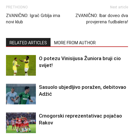
PRETHODNO
Next article
ZVANIČNO: Igrač Grblja ima
ZVANIČNO: Ibar doveo dva
novi klub
provjerena fudbalera!
RELATED ARTICLES
MORE FROM AUTHOR
O potezu Vinisijusa Žuniora bruji cio
svijet!
Sasuolo ubjedljivo poražen, debitovao
Adžić
Crnogorski reprezentativac pojačao
Rakov