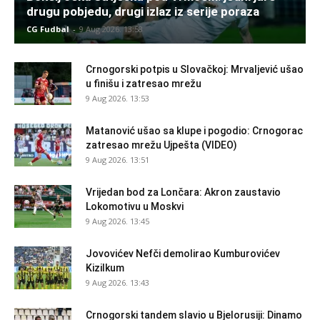
drugu pobjedu, drugi izlaz iz serije poraza
CG Fudbal
-
9 Aug 2026. 13:58
Crnogorski potpis u Slovačkoj: Mrvaljević ušao
u finišu i zatresao mrežu
9 Aug 2026. 13:53
Matanović ušao sa klupe i pogodio: Crnogorac
zatresao mrežu Ujpešta (VIDEO)
9 Aug 2026. 13:51
Vrijedan bod za Lončara: Akron zaustavio
Lokomotivu u Moskvi
9 Aug 2026. 13:45
Jovovićev Nefči demolirao Kumburovićev
Kizilkum
9 Aug 2026. 13:43
Crnogorski tandem slavio u Bjelorusiji: Dinamo