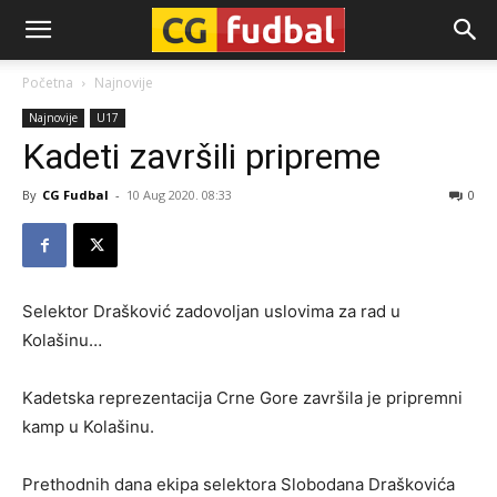
CG-
Početna
Najnovije
Najnovije
U17
Fudbal
Kadeti završili pripreme
By
CG Fudbal
-
10 Aug 2020. 08:33
0
Selektor Drašković zadovoljan uslovima za rad u
Kolašinu…
Kadetska reprezentacija Crne Gore završila je pripremni
kamp u Kolašinu.
Prethodnih dana ekipa selektora Slobodana Draškovića