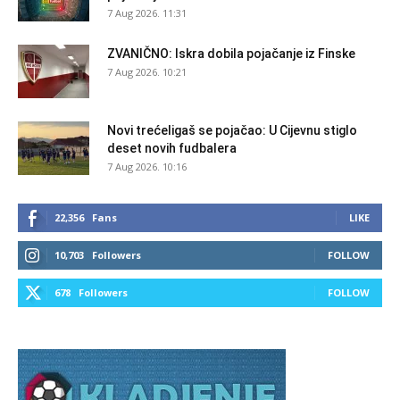
7 Aug 2026. 11:31
ZVANIČNO: Iskra dobila pojačanje iz Finske
7 Aug 2026. 10:21
Novi trećeligaš se pojačao: U Cijevnu stiglo
deset novih fudbalera
7 Aug 2026. 10:16
22,356
Fans
LIKE
10,703
Followers
FOLLOW
678
Followers
FOLLOW