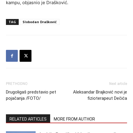
kampu, objasnio je Drašković.
TAG
Slobodan Drašković
PRETHODNO
Next article
Drugoligaš predstavio pet
Aleksandar Brajković novi je
pojačanja /FOTO/
fizioterapeut Dečića
RELATED ARTICLES
MORE FROM AUTHOR