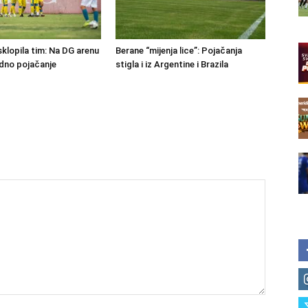
klopila tim: Na DG arenu
Berane “mijenja lice”: Pojačanja
edno pojačanje
stigla i iz Argentine i Brazila