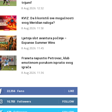
trijumf
8 Aug 2026. 12:32
KVIZ: Da li koristiš sve mogućnosti
svog Meridian naloga?
8 Aug 2026. 11:50
Ljetnja slot avantura počinje –
Expanse Summer Wins
8 Aug 2026. 11:45
Franeta napustio Petrovac, klub
emotivnom porukom ispratio svog
igrača
8 Aug 2026. 11:36
22,356
Fans
LIKE
10,703
Followers
FOLLOW
678
Followers
FOLLOW