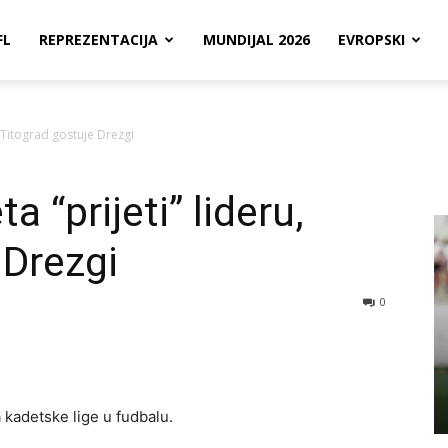
FL
REPREZENTACIJA
MUNDIJAL 2026
EVROPSKI
, Titograd gostuje Drezgi
a “prijeti” lideru,
 Drezgi
0
kadetske lige u fudbalu.