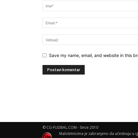
Save my name, email, and website in this br
© CG-FUDBAL.COM - Since 2010
Maloletnicima je zabranjeno da učestvuju u ig