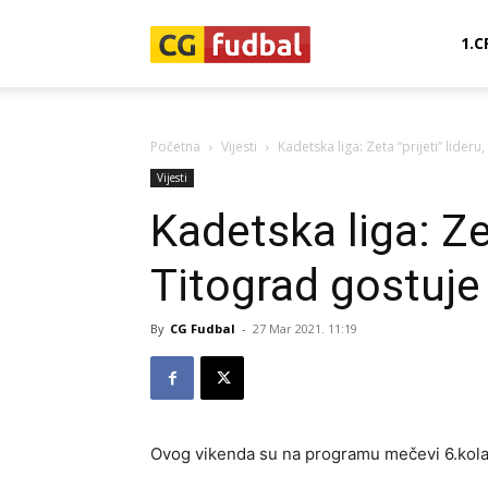
CG-
1.C
Fudbal
Početna
Vijesti
Kadetska liga: Zeta “prijeti” lideru
Vijesti
Kadetska liga: Zet
Titograd gostuje
By
CG Fudbal
-
27 Mar 2021. 11:19
Ovog vikenda su na programu mečevi 6.kola 