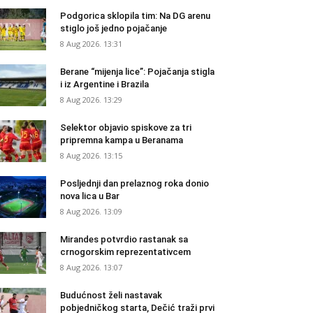
Podgorica sklopila tim: Na DG arenu
stiglo još jedno pojačanje
8 Aug 2026. 13:31
Berane “mijenja lice”: Pojačanja stigla
i iz Argentine i Brazila
8 Aug 2026. 13:29
Selektor objavio spiskove za tri
pripremna kampa u Beranama
8 Aug 2026. 13:15
Posljednji dan prelaznog roka donio
nova lica u Bar
8 Aug 2026. 13:09
Mirandes potvrdio rastanak sa
crnogorskim reprezentativcem
8 Aug 2026. 13:07
Budućnost želi nastavak
pobjedničkog starta, Dečić traži prvi