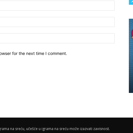
owser for the next time I comment.
rama na sreću, učešće u igrama na sreću može izazvati zavisnost.