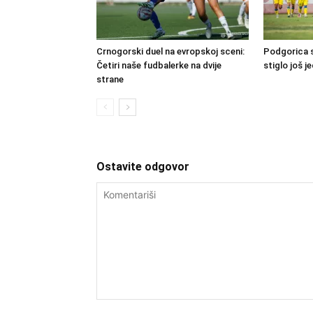
Crnogorski duel na evropskoj sceni:
Podgorica s
Četiri naše fudbalerke na dvije
stiglo još j
strane
Ostavite odgovor