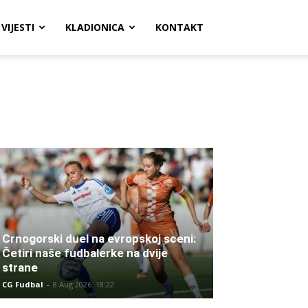
VIJESTI
KLADIONICA
KONTAKT
Crnogorski duel na evropskoj sceni:
Četiri naše fudbalerke na dvije
strane
CG Fudbal
-
8 Aug 2026. 18:22