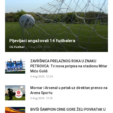
Pljevljaci angažovali 14 fudbalera
CG Fudbal
-
7 Aug 2026. 09:02
ZAVRŠNICA PRELAZNOG ROKA U ZNAKU
PETROVCA: Tri nova potpisa na stadionu Mitar
Mićo Goliš
6 Aug 2026. 12:26
Mornar i Arsenal u petak uz direktan prenos na
Arena Sportu
6 Aug 2026. 12:20
BIVŠI ŠAMPION CRNE GORE ŽELI POVRATAK U