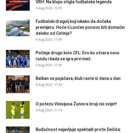
VRH: Na klupu stigla fudbalska legenda
6 Aug 2026. 12:09
Fudbalski dragulj koji nikako da dočeka
premijeru: Hoće li Lovćen ponovo biti domaćin
daleko od Cetinja?
6 Aug 2026. 11:49
Počinje drugo kolo CFL: Evo ko otvara novu
rundu i kada se igra prvi meč
6 Aug 2026. 11:39
Balkan se pojačava, klub raste iz dana u dan
6 Aug 2026. 11:36
O potezu Vinisijusa Žuniora bruji cio svijet!
6 Aug 2026. 11:14
Budućnost najavljuje spektakl protiv Dečića: