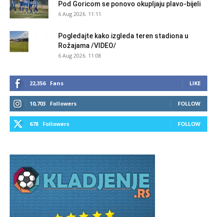
Pod Goricom se ponovo okupljaju plavo-bijeli
6 Aug 2026. 11:11
Pogledajte kako izgleda teren stadiona u
Rožajama /VIDEO/
6 Aug 2026. 11:08
22,356
Fans
LIKE
10,703
Followers
FOLLOW
678
Followers
FOLLOW