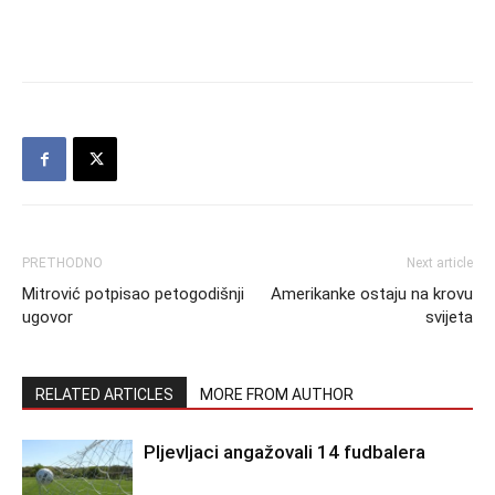
PRETHODNO
Next article
Mitrović potpisao petogodišnji
Amerikanke ostaju na krovu
ugovor
svijeta
RELATED ARTICLES
MORE FROM AUTHOR
Pljevljaci angažovali 14 fudbalera