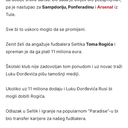
pa je nastupao za
Sampdoriju, Ponferadinu
i
Arsenal
iz
Tule.
Sve bi to uskoro moglo da se promijeni.
Zenit želi da angažuje fudbalera Seltika
Toma Rogića
i
spreman je da ga plati 11 miliona eura.
Škotski klub nije zadovoljan tom ponudom i uz novac traži
Luku Đorđevića pišu tamošnji mediji.
Ukoliko uz 11 miliona dodaju i Luku Đorđevića Rusi bi
mogli dobiti Rogića.
Odlazak u Seltik i igranje na popularnom “Paradise”-u bi
bio transfer karijere za našeg fudbalera.