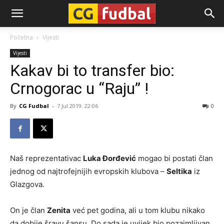
CG-
Početna
Vijesti
Vijesti
Fudbal
Kakav bi to transfer bio:
Crnogorac u “Raju” !
By
CG Fudbal
-
7 Jul 2019. 22:06
0
Naš reprezentativac
Luka Đorđević
mogao bi postati član
jednog od najtrofejnijih evropskih klubova –
Seltika
iz
Glazgova.
On je član
Zenita
već pet godina, ali u tom klubu nikako
da dobije šravu šansu. Do sada je uvijek bio pozajmljivan,