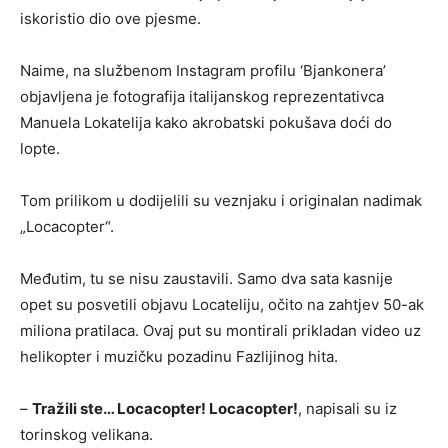
iskoristio dio ove pjesme.
Naime, na službenom Instagram profilu ‘Bjankonera’
objavljena je fotografija italijanskog reprezentativca
Manuela Lokatelija kako akrobatski pokušava doći do
lopte.
Tom prilikom u dodijelili su veznjaku i originalan nadimak
„Locacopter“.
Međutim, tu se nisu zaustavili. Samo dva sata kasnije
opet su posvetili objavu Locateliju, očito na zahtjev 50-ak
miliona pratilaca. Ovaj put su montirali prikladan video uz
helikopter i muzičku pozadinu Fazlijinog hita.
–
Tražili ste… Locacopter! Locacopter!
, napisali su iz
torinskog velikana.