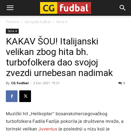
CG-
Početna
Evropski fudbal
Seria A
Seria A
Fudbal
KAKAV ŠOU! Italijanski
velikan zbog hita bh.
turbofolkera dao svojoj
zvezdi urnebesan nadimak
By
CG Fudbal
-
3 Dec 2021. 19:31
0
Muzički hit „Helikopter“ bosanskohercegovačkog
turbofolkera Fadila Fazlije pokorila je društvene mreže, a
torinski velikan
Juventus
je poslednji u nizu koji je