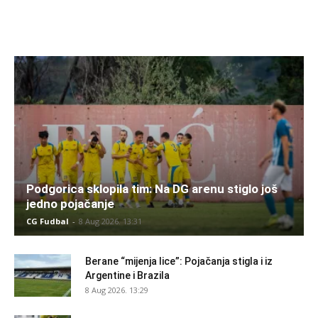
Podgorica sklopila tim: Na DG arenu stiglo još
jedno pojačanje
CG Fudbal
-
8 Aug 2026. 13:31
Berane “mijenja lice”: Pojačanja stigla i iz
Argentine i Brazila
8 Aug 2026. 13:29