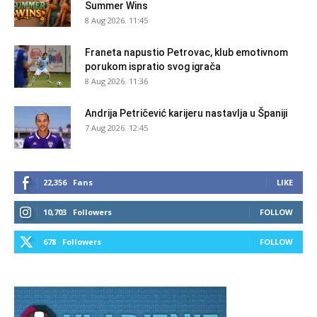
Summer Wins
8 Aug 2026. 11:45
Franeta napustio Petrovac, klub emotivnom
porukom ispratio svog igrača
8 Aug 2026. 11:36
Andrija Petričević karijeru nastavlja u Španiji
7 Aug 2026. 12:45
22,356
Fans
LIKE
10,703
Followers
FOLLOW
678
Followers
FOLLOW