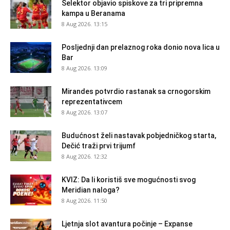
Selektor objavio spiskove za tri pripremna
kampa u Beranama
8 Aug 2026. 13:15
Posljednji dan prelaznog roka donio nova lica u
Bar
8 Aug 2026. 13:09
Mirandes potvrdio rastanak sa crnogorskim
reprezentativcem
8 Aug 2026. 13:07
Budućnost želi nastavak pobjedničkog starta,
Dečić traži prvi trijumf
8 Aug 2026. 12:32
KVIZ: Da li koristiš sve mogućnosti svog
Meridian naloga?
8 Aug 2026. 11:50
Ljetnja slot avantura počinje – Expanse