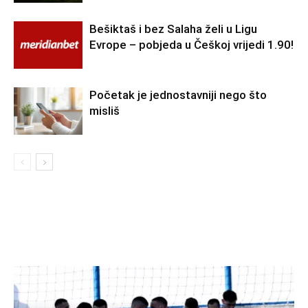
Bešiktaš i bez Salaha želi u Ligu
Evrope – pobjeda u Češkoj vrijedi 1.90!
Početak je jednostavniji nego što
misliš