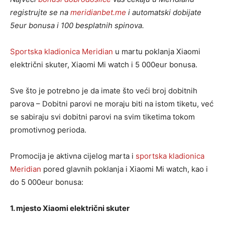
registrujte se na
meridianbet.me
i automatski dobijate
5eur bonusa i 100 besplatnih spinova.
Sportska kladionica
Meridian
u martu poklanja Xiaomi
električni skuter, Xiaomi Mi watch i 5 000eur bonusa.
Sve što je potrebno je da imate što veći broj dobitnih
parova – Dobitni parovi ne moraju biti na istom tiketu, već
se sabiraju svi dobitni parovi na svim tiketima tokom
promotivnog perioda.
Promocija je aktivna cijelog marta i
sportska kladionica
Meridian
pored glavnih poklanja i Xiaomi Mi watch, kao i
do 5 000eur bonusa:
1. mjesto Xiaomi električni skuter