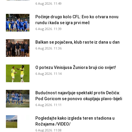
6 Aug 2026. 11:49
Počinje drugo kolo CFL: Evo ko otvara novu
rundu i kada se igra prvi meč
6 Aug 2026. 11:39
Balkan se pojačava, klub raste iz dana u dan
6 Aug 2026. 11:36
O potezu Vinisijusa Žuniora bruji cio svijet!
6 Aug 2026. 11:14
Budućnost najavljuje spektakl protiv Dečića:
Pod Goricom se ponovo okupljaju plavo-bijeli
6 Aug 2026. 11:11
Pogledajte kako izgleda teren stadiona u
Rožajama /VIDEO/
6 Aug 2026. 11:08