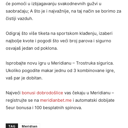
će pomoći u izbjagavanju svakodnevnih gužvi u
saobraćaju; A što je i najvažnije, na taj način se borimo za
čistiji vazduh.
Odigraj što više tiketa na sportskom klađenju, izaberi
najbolje kvote i pogodi što veći broj parova i sigurno
osvajaš jedan od poklona.
Isprobajte novu igru u Meridianu – Trostruka sigurica.
Ukoliko pogodite makar jednu od 3 kombinovane igre,
vaš par je dobitan.
Najveći
bonusi dobrodošlice
vas čekaju u Meridianu –
registrujte se na
meridianbet.me
i automatski dobijate
5eur bonusa i 100 besplatnih spinova.
TAG
Meridian