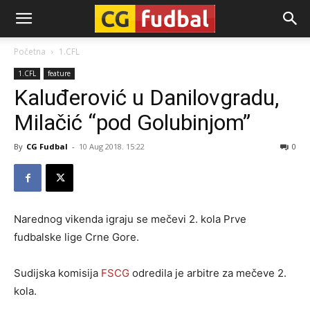
CG-
Početna
1.CFL
1.CFL
feature
Fudbal
Kaluđerović u Danilovgradu,
Milačić “pod Golubinjom”
By
CG Fudbal
-
10 Aug 2018. 15:22
0
Narednog vikenda igraju se mečevi 2. kola Prve
fudbalske lige Crne Gore.
Sudijska komisija
FSCG
odredila je arbitre za mečeve 2.
kola.