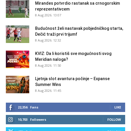
Mirandes potvrdio rastanak sa crnogorskim
reprezentativcem
8 Aug 2026. 13:07
Budućnost želi nastavak pobjedničkog starta,
Dečić traži prvi trijumf
8 Aug 2026. 12:32
KVIZ: Da li koristiš sve mogućnosti svog
Meridian naloga?
8 Aug 2026. 11:50
Ljetnja slot avantura počinje – Expanse
Summer Wins
8 Aug 2026. 11:45
22,356
Fans
LIKE
10,703
Followers
FOLLOW