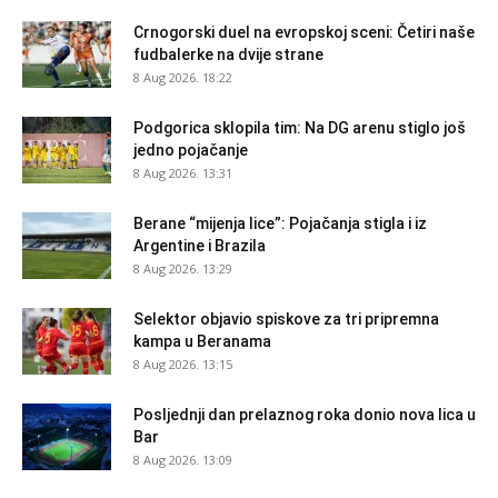
Crnogorski duel na evropskoj sceni: Četiri naše
fudbalerke na dvije strane
8 Aug 2026. 18:22
Podgorica sklopila tim: Na DG arenu stiglo još
jedno pojačanje
8 Aug 2026. 13:31
Berane “mijenja lice”: Pojačanja stigla i iz
Argentine i Brazila
8 Aug 2026. 13:29
Selektor objavio spiskove za tri pripremna
kampa u Beranama
8 Aug 2026. 13:15
Posljednji dan prelaznog roka donio nova lica u
Bar
8 Aug 2026. 13:09