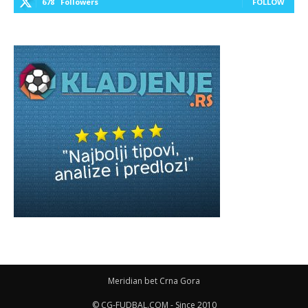
678
Followers
FOLLOW
Meridian bet Crna Gora
© CG-FUDBAL.COM - Since 2010