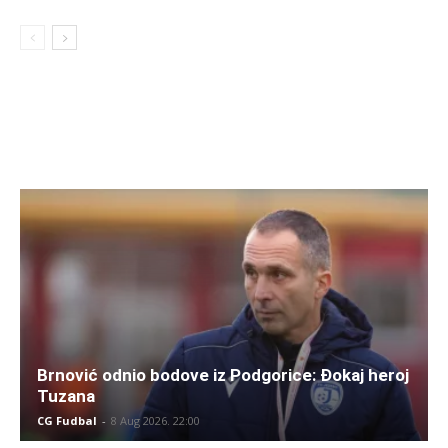
Brnović odnio bodove iz Podgorice: Đokaj heroj
Tuzana
CG Fudbal
-
8 Aug 2026. 22:00