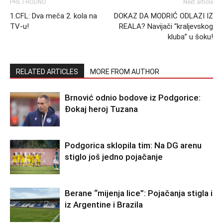
PRETHODNO
Next article
1.CFL: Dva meča 2. kola na
DOKAZ DA MODRIĆ ODLAZI IZ
TV-u!
REALA? Navijači “kraljevskog
kluba” u šoku!
RELATED ARTICLES
MORE FROM AUTHOR
Brnović odnio bodove iz Podgorice:
Đokaj heroj Tuzana
Podgorica sklopila tim: Na DG arenu
stiglo još jedno pojačanje
Berane “mijenja lice”: Pojačanja stigla i
iz Argentine i Brazila