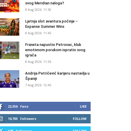
svog Meridian naloga?
8 Aug 2026. 11:50
Ljetnja slot avantura počinje –
Expanse Summer Wins
8 Aug 2026. 11:45
Franeta napustio Petrovac, klub
emotivnom porukom ispratio svog
igrača
8 Aug 2026. 11:36
Andrija Petričević karijeru nastavlja u
Španiji
7 Aug 2026. 12:45
22,356
Fans
LIKE
10,703
Followers
FOLLOW
678
Followers
FOLLOW