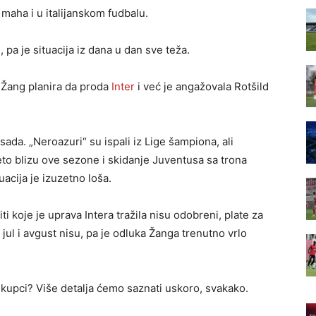
maha i u italijanskom fudbalu.
pa je situacija iz dana u dan sve teža.
 Žang planira da proda
Inter
i već je angažovala Rotšild
 sada. „Neroazuri“ su ispali iz Lige šampiona, ali
deto blizu ove sezone i skidanje Juventusa sa trona
uacija je izuzetno loša.
i koje je uprava Intera tražila nisu odobreni, plate za
jul i avgust nisu, pa je odluka Žanga trenutno vrlo
 kupci? Više detalja ćemo saznati uskoro, svakako.