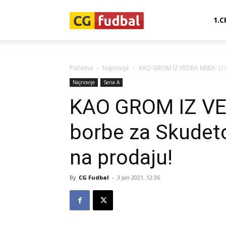
CG-
1.C
Fudbal
Početna
Najnovije
KAO GROM IZ VEDRA NEBA: U sre
Najnovije
Seria A
KAO GROM IZ VE
borbe za Skudeto 
na prodaju!
By
CG Fudbal
-
3 Jan 2021. 12:36