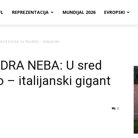
FL
REPREZENTACIJA
MUNDIJAL 2026
EVROPSKI
d borbe za Skudeto – italijanski...
DRA NEBA: U sred
– italijanski gigant
0