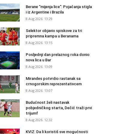
Berane “mijenja lice”: Pojačanja stigla
i iz Argentine i Brazila
8 Aug 2026. 13:29
Selektor objavio spiskove za tri
pripremna kampa u Beranama
8 Aug 2026. 13:15
Posljednji dan prelaznog roka donio
nova lica u Bar
8 Aug 2026. 13:09
Mirandes potvrdio rastanak sa
crnogorskim reprezentativcem
8 Aug 2026. 13:07
Budućnost želi nastavak
pobjedničkog starta, Dečić traži prvi
trijumf
8 Aug 2026. 12:32
KVIZ: Da li koristiš sve mogućnosti