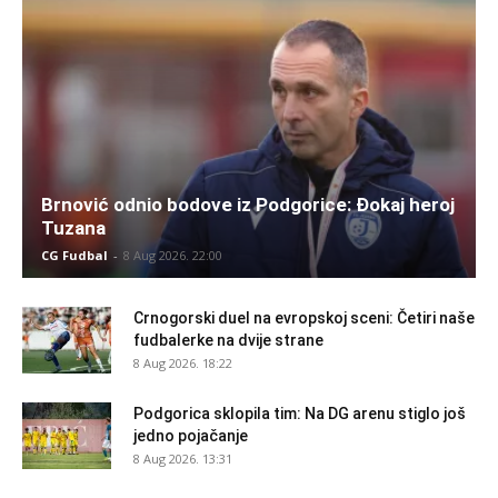
Brnović odnio bodove iz Podgorice: Đokaj heroj
Tuzana
CG Fudbal
-
8 Aug 2026. 22:00
Crnogorski duel na evropskoj sceni: Četiri naše
fudbalerke na dvije strane
8 Aug 2026. 18:22
Podgorica sklopila tim: Na DG arenu stiglo još
jedno pojačanje
8 Aug 2026. 13:31