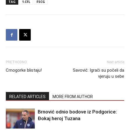
TAG
1.CFL
FSCG
PRETHODNO
Next article
Crnogorke blistaju!
Savović: Igrači su počeli da
vjeruju u sebe
RELATED ARTICLES
MORE FROM AUTHOR
Brnović odnio bodove iz Podgorice:
Đokaj heroj Tuzana