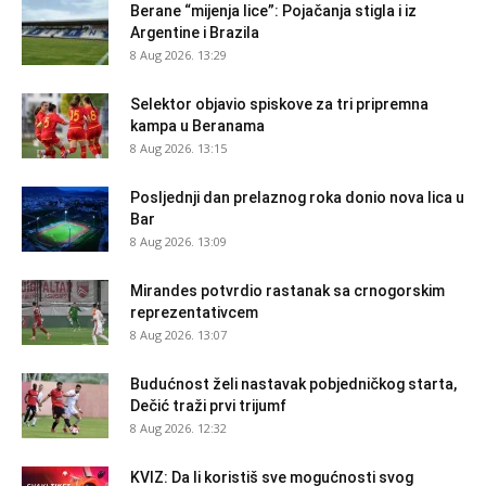
Berane “mijenja lice”: Pojačanja stigla i iz
Argentine i Brazila
8 Aug 2026. 13:29
Selektor objavio spiskove za tri pripremna
kampa u Beranama
8 Aug 2026. 13:15
Posljednji dan prelaznog roka donio nova lica u
Bar
8 Aug 2026. 13:09
Mirandes potvrdio rastanak sa crnogorskim
reprezentativcem
8 Aug 2026. 13:07
Budućnost želi nastavak pobjedničkog starta,
Dečić traži prvi trijumf
8 Aug 2026. 12:32
KVIZ: Da li koristiš sve mogućnosti svog