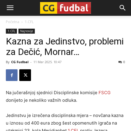
CG-
Početna
1.CFL
1.CFL
Najnovije
Fudbal
Kazna za Jedinstvo, problemi
za Dečić, Mornar…
By
CG Fudbal
-
11 Mar 2025. 10:47
0
Na jučerašnjoj sjednici Disciplinske komisije
FSCG
donijeto je nekoliko važnih odluka.
Jedinstvu je izrečena disciplinska mjera – novčana kazna
u iznosu od 400 eura zbog šest opomenutih igrača na
utakmici 23. kola Meridianbet
1.CFL
protiv Jezera.