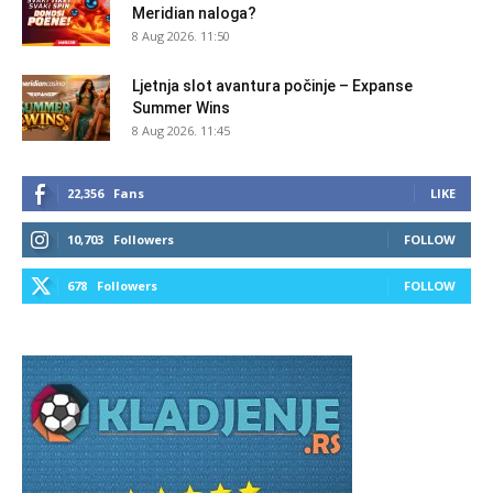
Meridian naloga?
8 Aug 2026. 11:50
Ljetnja slot avantura počinje – Expanse
Summer Wins
8 Aug 2026. 11:45
22,356
Fans
LIKE
10,703
Followers
FOLLOW
678
Followers
FOLLOW