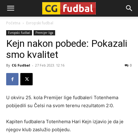
CG-
Početna
Evropski fudbal
Evropski fudbal
Premijer liga
Fudbal
Kejn nakon pobede: Pokazali
smo kvalitet
By
CG Fudbal
-
27 Feb 2023. 12:16
0
U okviru 25. kola Premijer lige fudbaleri Totenhema
pobijedili su Čelsi na svom terenu rezultatom 2:0.
Kapiten fudbalera Totenhema Hari Kejn izjavio je da je
njegov klub zaslužio pobjedu.