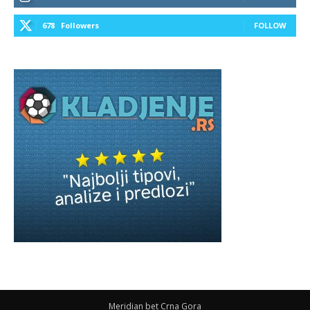
678
Followers
FOLLOW
Meridian bet Crna Gora