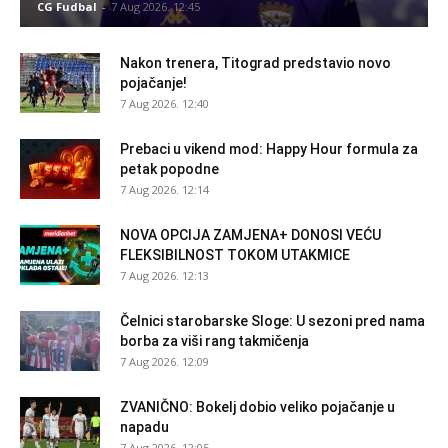
CG Fudbal
-
7 Aug 2026. 12:45
Nakon trenera, Titograd predstavio novo
pojačanje!
7 Aug 2026. 12:40
Prebaci u vikend mod: Happy Hour formula za
petak popodne
7 Aug 2026. 12:14
NOVA OPCIJA ZAMJENA+ DONOSI VEĆU
FLEKSIBILNOST TOKOM UTAKMICE
7 Aug 2026. 12:13
Čelnici starobarske Sloge: U sezoni pred nama
borba za viši rang takmičenja
7 Aug 2026. 12:09
ZVANIČNO: Bokelj dobio veliko pojačanje u
napadu
7 Aug 2026. 12:05