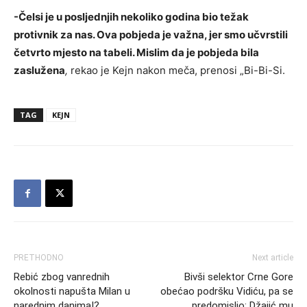
-Čelsi je u posljednjih nekoliko godina bio težak
protivnik za nas. Ova pobjeda je važna, jer smo učvrstili
četvrto mjesto na tabeli. Mislim da je pobjeda bila
zaslužena
,
rekao je Kejn nakon meča, prenosi „Bi-Bi-Si.
TAG
KEJN
PRETHODNO
Next article
Rebić zbog vanrednih
Bivši selektor Crne Gore
okolnosti napušta Milan u
obećao podršku Vidiću, pa se
narednim danima!?
predomislio: Džajić mu