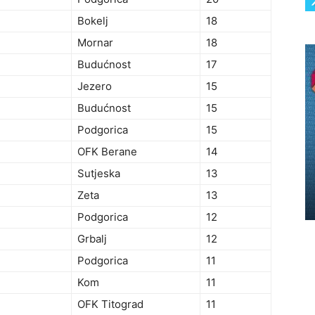
Bokelj
18
Mornar
18
Budućnost
17
Jezero
15
Budućnost
15
Podgorica
15
OFK Berane
14
Sutjeska
13
Zeta
13
Podgorica
12
Grbalj
12
Podgorica
11
Kom
11
OFK Titograd
11