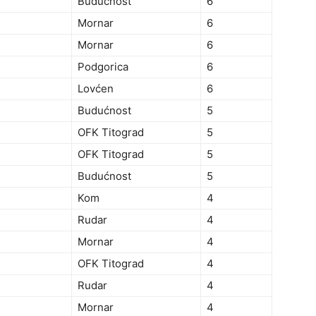
Budućnost
6
Mornar
6
Mornar
6
Podgorica
6
Lovćen
6
Budućnost
5
OFK Titograd
5
OFK Titograd
5
Budućnost
5
Kom
4
Rudar
4
Mornar
4
OFK Titograd
4
Rudar
4
Mornar
4