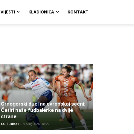
VIJESTI
KLADIONICA
KONTAKT
Crnogorski duel na evropskoj sceni:
Četiri naše fudbalerke na dvije
strane
CG Fudbal
-
8 Aug 2026. 18:22