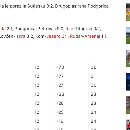
ola je porazila Sutjesku 0:2. Drugoplasirana Podgorica
eta
2:1, Podgorica-Petrovac 9:0,
Ibar
-Titograd 0:2,
 Lovćen-
Iskra
3:2, Kom-
Jezero
3:1,
Rudar
–
Arsenal
1:1.
12
+73
36
12
+77
31
12
+27
30
12
+33
28
12
+28
28
12
+25
24
12
+16
24