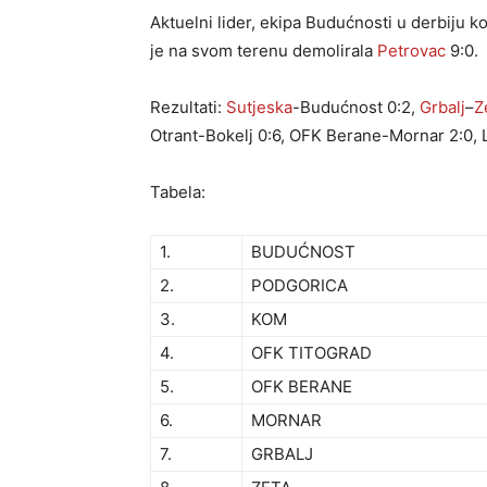
Aktuelni lider, ekipa Budućnosti u derbiju k
je na svom terenu demolirala
Petrovac
9:0.
Rezultati:
Sutjeska
-Budućnost 0:2,
Grbalj
–
Z
Otrant-Bokelj 0:6, OFK Berane-Mornar 2:0,
Tabela:
1.
BUDUĆNOST
2.
PODGORICA
3.
KOM
4.
OFK TITOGRAD
5.
OFK BERANE
6.
MORNAR
7.
GRBALJ