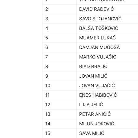
2
DAVID RADEVIĆ
3
SAVO STOJANOVIĆ
4
BALŠA TOŠKOVIĆ
5
MUAMER LUKAČ
6
DAMJAN MUGOŠA
7
MARKO VUJAČIĆ
8
RIAD BRALIĆ
9
JOVAN MILIĆ
10
JOVAN VUJAČIĆ
11
ENES HABIBOVIĆ
12
ILIJA JELIĆ
13
PETAR ANIČIĆ
14
MILUN JOKOVIĆ
15
SAVA MILIĆ