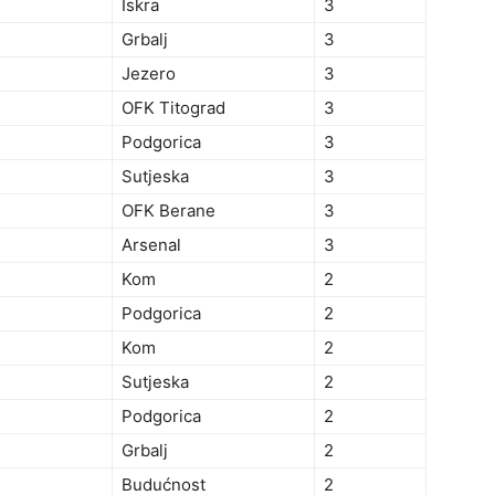
Iskra
3
Grbalj
3
Jezero
3
OFK Titograd
3
Podgorica
3
Sutjeska
3
OFK Berane
3
Arsenal
3
Kom
2
Podgorica
2
Kom
2
Sutjeska
2
Podgorica
2
Grbalj
2
Budućnost
2