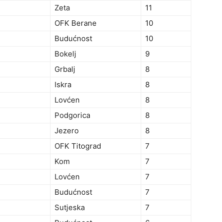
Zeta
11
OFK Berane
10
Budućnost
10
Bokelj
9
Grbalj
8
Iskra
8
Lovćen
8
Podgorica
8
Jezero
8
OFK Titograd
7
Kom
7
Lovćen
7
Budućnost
7
Sutjeska
7