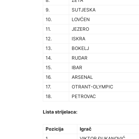
8.
ZETA
9.
SUTJESKA
10.
LOVĆEN
11.
JEZERO
12.
ISKRA
13.
BOKELJ
14.
RUDAR
15.
IBAR
16.
ARSENAL
17.
OTRANT-OLYMPIC
18.
PETROVAC
Lista strijelaca:
Pozicija
Igrač
1
VIKTOR ĐUKANOVIĆ