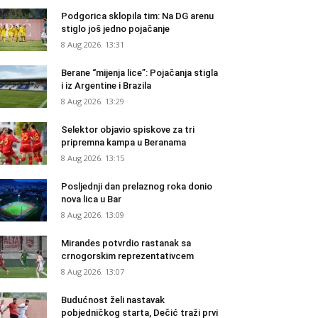
Podgorica sklopila tim: Na DG arenu
stiglo još jedno pojačanje
8 Aug 2026. 13:31
Berane “mijenja lice”: Pojačanja stigla
i iz Argentine i Brazila
8 Aug 2026. 13:29
Selektor objavio spiskove za tri
pripremna kampa u Beranama
8 Aug 2026. 13:15
Posljednji dan prelaznog roka donio
nova lica u Bar
8 Aug 2026. 13:09
Mirandes potvrdio rastanak sa
crnogorskim reprezentativcem
8 Aug 2026. 13:07
Budućnost želi nastavak
pobjedničkog starta, Dečić traži prvi