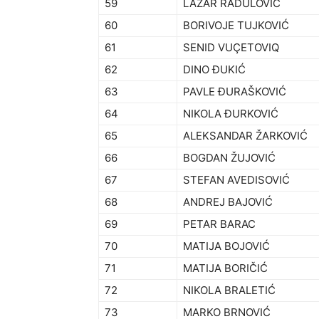
59
LAZAR RADULOVIĆ
60
BORIVOJE TUJKOVIĆ
61
SENID VUÇETOVIQ
62
DINO ĐUKIĆ
63
PAVLE ĐURAŠKOVIĆ
64
NIKOLA ĐURKOVIĆ
65
ALEKSANDAR ŽARKOVIĆ
66
BOGDAN ŽUJOVIĆ
67
STEFAN AVEDISOVIĆ
68
ANDREJ BAJOVIĆ
69
PETAR BARAC
70
MATIJA BOJOVIĆ
71
MATIJA BORIČIĆ
72
NIKOLA BRALETIĆ
73
MARKO BRNOVIĆ