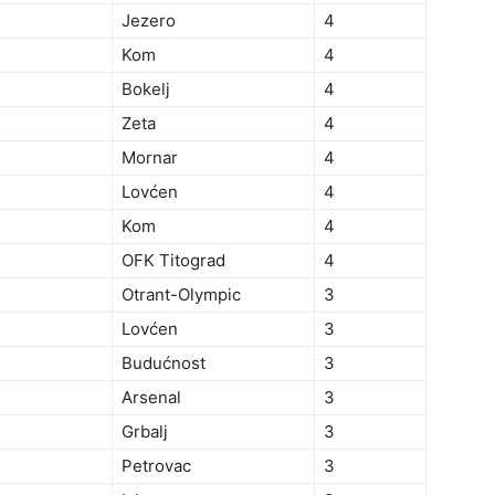
Jezero
4
Kom
4
Bokelj
4
Zeta
4
Mornar
4
Lovćen
4
Kom
4
OFK Titograd
4
Otrant-Olympic
3
Lovćen
3
Budućnost
3
Arsenal
3
Grbalj
3
Petrovac
3