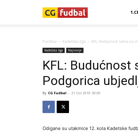
CG-
1.C
Fudbal
Početna
Kadetska liga
KFL: Budućnost sama na vr
Kadetska liga
Najnovije
KFL: Budućnost 
Podgorica ubjedl
By
CG Fudbal
-
21 Oct 2019. 00:00
Odigane su utakmice 12. kola Kadetske fudb