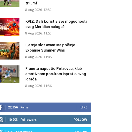
trijumf
8 Aug 2026. 12:32
KVIZ: Da li koristiš sve mogućnosti
svog Meridian naloga?
8 Aug 2026. 11:50
Ljetnja slot avantura počinje –
Expanse Summer Wins
8 Aug 2026. 11:45
Franeta napustio Petrovac, klub
emotivnom porukom ispratio svog
igrača
8 Aug 2026. 11:36
22,356
Fans
LIKE
10,703
Followers
FOLLOW
678
Followers
FOLLOW