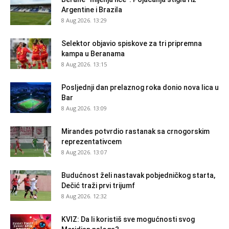
Argentine i Brazila
8 Aug 2026. 13:29
Selektor objavio spiskove za tri pripremna
kampa u Beranama
8 Aug 2026. 13:15
Posljednji dan prelaznog roka donio nova lica u
Bar
8 Aug 2026. 13:09
Mirandes potvrdio rastanak sa crnogorskim
reprezentativcem
8 Aug 2026. 13:07
Budućnost želi nastavak pobjedničkog starta,
Dečić traži prvi trijumf
8 Aug 2026. 12:32
KVIZ: Da li koristiš sve mogućnosti svog