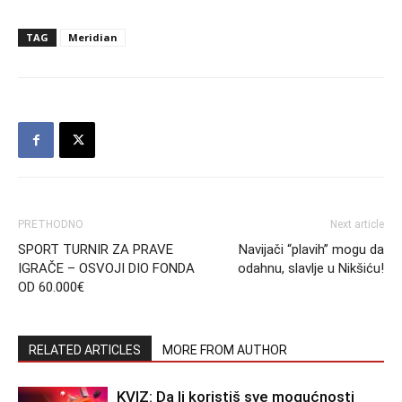
TAG
Meridian
PRETHODNO
Next article
SPORT TURNIR ZA PRAVE
Navijači “plavih” mogu da
IGRAČE – OSVOJI DIO FONDA
odahnu, slavlje u Nikšiću!
OD 60.000€
RELATED ARTICLES
MORE FROM AUTHOR
KVIZ: Da li koristiš sve mogućnosti