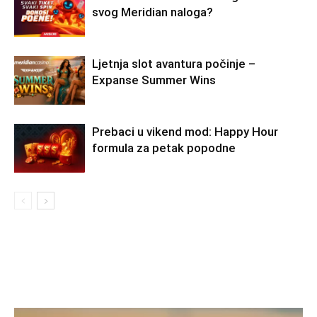
svog Meridian naloga?
Ljetnja slot avantura počinje –
Expanse Summer Wins
Prebaci u vikend mod: Happy Hour
formula za petak popodne