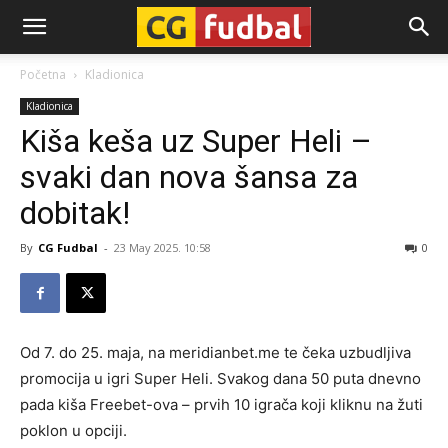
CG-
Početna
Kladionica
Kladionica
Fudbal
Kiša keša uz Super Heli –
svaki dan nova šansa za
dobitak!
By
CG Fudbal
-
23 May 2025. 10:58
0
Od 7. do 25. maja, na meridianbet.me te čeka uzbudljiva
promocija u igri Super Heli. Svakog dana 50 puta dnevno
pada kiša Freebet-ova – prvih 10 igrača koji kliknu na žuti
poklon u opciji.