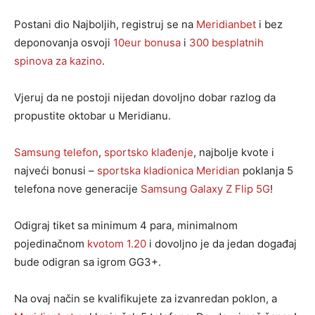
Postani dio Najboljih, registruj se na
Meridianbet
i bez
deponovanja osvoji
10eur bonusa
i
300 besplatnih
spinova za kazino
.
Vjeruj da ne postoji nijedan dovoljno dobar razlog da
propustite oktobar u Meridianu.
Samsung telefon
,
sportsko klađenje
, najbolje kvote i
najveći bonusi –
sportska kladionica
Meridian
poklanja 5
telefona nove generacije
Samsung Galaxy Z Flip 5G
!
Odigraj tiket sa minimum 4 para, minimalnom
pojedinačnom
kvotom 1.20
i dovoljno je da jedan događaj
bude odigran sa igrom GG3+.
Na ovaj način se kvalifikujete za izvanredan poklon, a