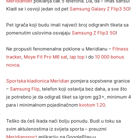
Meridianbet
poklanja čak 5 telefona. Da, da – imaš šansu!
Kladi se i osvoji jedan od pet
Samsung Galaxy Z Flip3 5G
!
Pet igrača koji budu imali najveći broj odigranih tiketa sa
pomenutim uslovima osvajaju
Samsung Z Flip3 5G
!
Ne propusti fenomenalne poklone u Meridianu –
Fitness
tracker
,
Moye Fit Pro M6 sat
,
lap top
i do
10 000 bonus
novca
.
Sportska kladionica
Meridian
pomjera sopstvene granice
–
Samsung Flip
, telefon koji ostavlja bez daha, a sve što
je potrebno je da odigraš tiket sa igrom gg3+, minimum 4
para i minimalnom pojedinačnom
kvotom 1.20
.
Teško da ćeš ikada naći bolju ponudu. Budi u toku sa
svim aktulenostima iz svijeta sporta – preuzmi
Meridiansport
aplikaciju na GooglePlay-u.