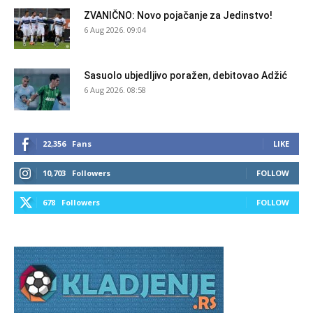
ZVANIČNO: Novo pojačanje za Jedinstvo!
6 Aug 2026. 09:04
Sasuolo ubjedljivo poražen, debitovao Adžić
6 Aug 2026. 08:58
22,356
Fans
LIKE
10,703
Followers
FOLLOW
678
Followers
FOLLOW