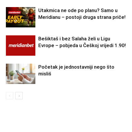
Utakmica ne ode po planu? Samo u
Meridianu – postoji druga strana priče!
Bešiktaš i bez Salaha želi u Ligu
Evrope – pobjeda u Češkoj vrijedi 1.90!
Početak je jednostavniji nego što
misliš