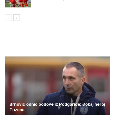
Brnović odnio bodove iz Podgorice: Đokaj heroj
Tuzana