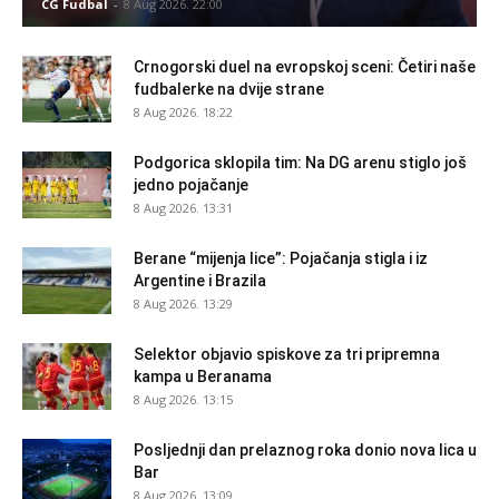
CG Fudbal
-
8 Aug 2026. 22:00
Crnogorski duel na evropskoj sceni: Četiri naše
fudbalerke na dvije strane
8 Aug 2026. 18:22
Podgorica sklopila tim: Na DG arenu stiglo još
jedno pojačanje
8 Aug 2026. 13:31
Berane “mijenja lice”: Pojačanja stigla i iz
Argentine i Brazila
8 Aug 2026. 13:29
Selektor objavio spiskove za tri pripremna
kampa u Beranama
8 Aug 2026. 13:15
Posljednji dan prelaznog roka donio nova lica u
Bar
8 Aug 2026. 13:09