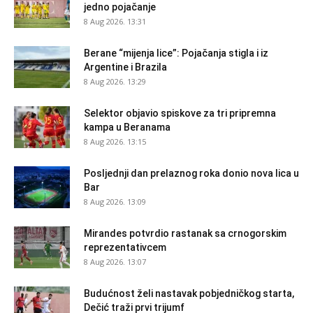
jedno pojačanje
8 Aug 2026. 13:31
Berane “mijenja lice”: Pojačanja stigla i iz
Argentine i Brazila
8 Aug 2026. 13:29
Selektor objavio spiskove za tri pripremna
kampa u Beranama
8 Aug 2026. 13:15
Posljednji dan prelaznog roka donio nova lica u
Bar
8 Aug 2026. 13:09
Mirandes potvrdio rastanak sa crnogorskim
reprezentativcem
8 Aug 2026. 13:07
Budućnost želi nastavak pobjedničkog starta,
Dečić traži prvi trijumf