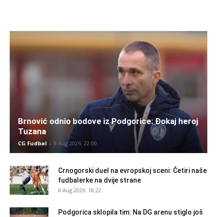
Brnović odnio bodove iz Podgorice: Đokaj heroj
Tuzana
CG Fudbal
-
8 Aug 2026. 22:00
Crnogorski duel na evropskoj sceni: Četiri naše
fudbalerke na dvije strane
8 Aug 2026. 18:22
Podgorica sklopila tim: Na DG arenu stiglo još