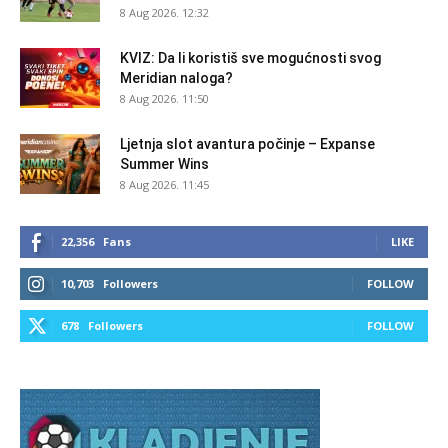
8 Aug 2026. 12:32
KVIZ: Da li koristiš sve mogućnosti svog
Meridian naloga?
8 Aug 2026. 11:50
Ljetnja slot avantura počinje – Expanse
Summer Wins
8 Aug 2026. 11:45
22,356
Fans
LIKE
10,703
Followers
FOLLOW
678
Followers
FOLLOW