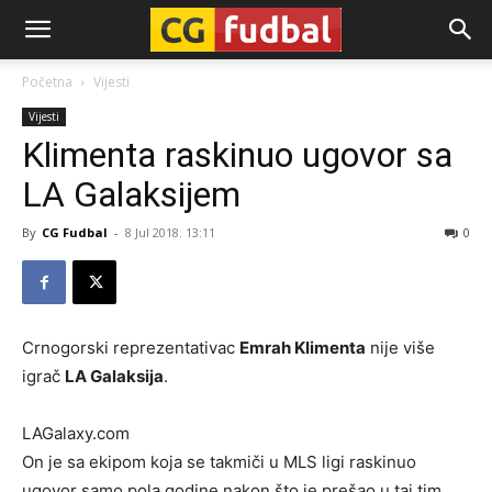
CG-
Početna
Vijesti
Vijesti
Fudbal
Klimenta raskinuo ugovor sa
LA Galaksijem
By
CG Fudbal
-
8 Jul 2018. 13:11
0
Crnogorski reprezentativac
Emrah Klimenta
nije više
igrač
LA Galaksija
.
LAGalaxy.com
On je sa ekipom koja se takmiči u MLS ligi raskinuo
ugovor samo pola godine nakon što je prešao u taj tim.