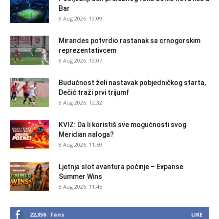
Bar
8 Aug 2026. 13:09
Mirandes potvrdio rastanak sa crnogorskim
reprezentativcem
8 Aug 2026. 13:07
Budućnost želi nastavak pobjedničkog starta,
Dečić traži prvi trijumf
8 Aug 2026. 12:32
KVIZ: Da li koristiš sve mogućnosti svog
Meridian naloga?
8 Aug 2026. 11:50
Ljetnja slot avantura počinje – Expanse
Summer Wins
8 Aug 2026. 11:45
22,356
Fans
LIKE