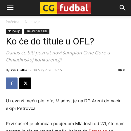
CG-
Početna
Najnovije
Najnovije
Omladinska liga
Fudbal
Ko će do titule u OFL?
Danas će biti poznat novi šampion Crne Gore u
Omladinskoj konkurenciji
By
CG Fudbal
-
19 May 2026. 08:15
0
U revanš meču plej ofa, Mladost je na DG Areni domaćin
ekipi Petrovca.
Prvi susret je okončan pobjedom Mladosti od 2:1, što nam