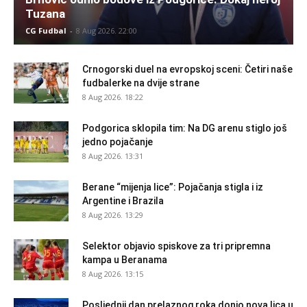
Tuzana
CG Fudbal
-
8 Aug 2026. 22:00
Crnogorski duel na evropskoj sceni: Četiri naše
fudbalerke na dvije strane
8 Aug 2026. 18:22
Podgorica sklopila tim: Na DG arenu stiglo još
jedno pojačanje
8 Aug 2026. 13:31
Berane “mijenja lice”: Pojačanja stigla i iz
Argentine i Brazila
8 Aug 2026. 13:29
Selektor objavio spiskove za tri pripremna
kampa u Beranama
8 Aug 2026. 13:15
Posljednji dan prelaznog roka donio nova lica u