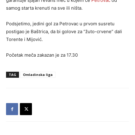
garantuje sjajan revanš meč u kojem će
Petrovac
od
samog starta krenuti na sve ili ništa.
Podsjetimo, jedini gol za Petrovac u prvom susretu
postigao je Baštrica, da bi golove za “žuto-crvene” dali
Torente i Mijović.
Početak meča zakazan je za 17.30
TAG
Omladinska liga