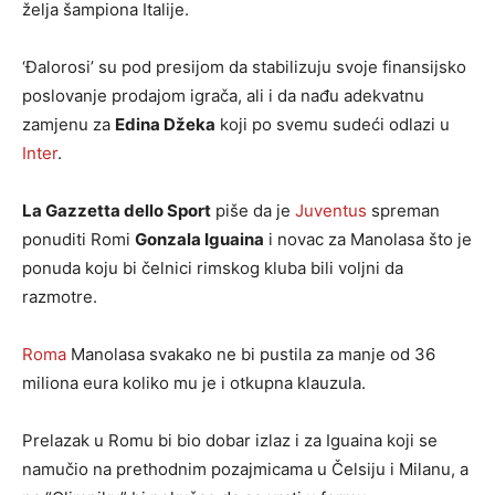
želja šampiona Italije.
‘Đalorosi’ su pod presijom da stabilizuju svoje finansijsko
poslovanje prodajom igrača, ali i da nađu adekvatnu
zamjenu za
Edina Džeka
koji po svemu sudeći odlazi u
Inter
.
La Gazzetta dello Sport
piše da je
Juventus
spreman
ponuditi Romi
Gonzala Iguaina
i novac za Manolasa što je
ponuda koju bi čelnici rimskog kluba bili voljni da
razmotre.
Roma
Manolasa svakako ne bi pustila za manje od 36
miliona eura koliko mu je i otkupna klauzula.
Prelazak u Romu bi bio dobar izlaz i za Iguaina koji se
namučio na prethodnim pozajmicama u Čelsiju i Milanu, a