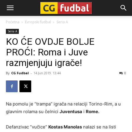
CG-
Početna
Evropski fudbal
Seria A
Seria A
Fudbal
KO ĆE OVDJE BOLJE
PROĆI: Roma i Juve
razmjenjuju igrače!
By
CG Fudbal
-
14 Jun 2019. 13:44
0
Na pomolu je “trampa” igrača na relaciji Torino-Rim, a u
glavnim rolama su čelnici
Juventusa
i
Rome.
Defanzivac “vučice”
Kostas Manolas
nalazi se na listi