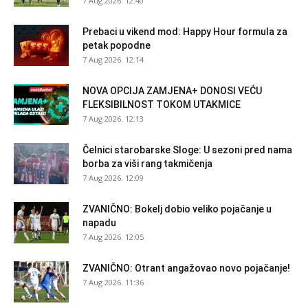
7 Aug 2026. 12:40
Prebaci u vikend mod: Happy Hour formula za
petak popodne
7 Aug 2026. 12:14
NOVA OPCIJA ZAMJENA+ DONOSI VEĆU
FLEKSIBILNOST TOKOM UTAKMICE
7 Aug 2026. 12:13
Čelnici starobarske Sloge: U sezoni pred nama
borba za viši rang takmičenja
7 Aug 2026. 12:09
ZVANIČNO: Bokelj dobio veliko pojačanje u
napadu
7 Aug 2026. 12:05
ZVANIČNO: Otrant angažovao novo pojačanje!
7 Aug 2026. 11:36