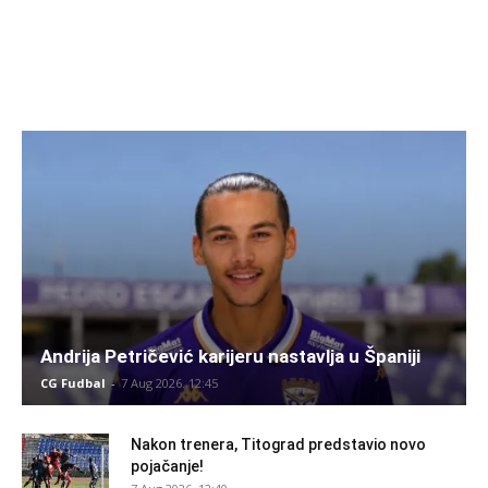
Andrija Petričević karijeru nastavlja u Španiji
CG Fudbal
-
7 Aug 2026. 12:45
Nakon trenera, Titograd predstavio novo
pojačanje!