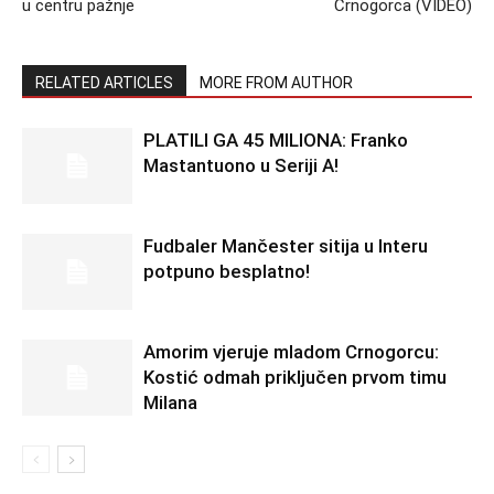
u centru pažnje
Crnogorca (VIDEO)
RELATED ARTICLES
MORE FROM AUTHOR
PLATILI GA 45 MILIONA: Franko
Mastantuono u Seriji A!
Fudbaler Mančester sitija u Interu
potpuno besplatno!
Amorim vjeruje mladom Crnogorcu:
Kostić odmah priključen prvom timu
Milana