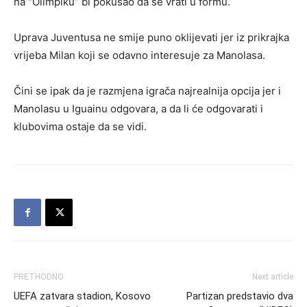
na “Olimpiku” bi pokušao da se vrati u formu.
Uprava Juventusa ne smije puno oklijevati jer iz prikrajka
vrijeba Milan koji se odavno interesuje za Manolasa.
Čini se ipak da je razmjena igrača najrealnija opcija jer i
Manolasu u Iguainu odgovara, a da li će odgovarati i
klubovima ostaje da se vidi.
PRETHODNO
Next article
UEFA zatvara stadion, Kosovo
Partizan predstavio dva