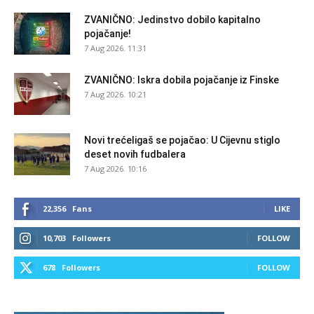
ZVANIČNO: Jedinstvo dobilo kapitalno
pojačanje!
7 Aug 2026. 11:31
ZVANIČNO: Iskra dobila pojačanje iz Finske
7 Aug 2026. 10:21
Novi trećeligaš se pojačao: U Cijevnu stiglo
deset novih fudbalera
7 Aug 2026. 10:16
22,356
Fans
LIKE
10,703
Followers
FOLLOW
678
Followers
FOLLOW