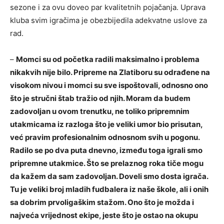
sezone i za ovu doveo par kvalitetnih pojačanja. Uprava
kluba svim igračima je obezbijedila adekvatne uslov
e za
rad.
–
Momci su od početka radili maksimalno i problema
nikakvih nije bilo. Pripreme na Zlatiboru su odrađene na
visokom nivou i momci su sve ispoštovali, odnosno ono
što je stručni štab tražio od njih. Moram da budem
zadovoljan u ovom trenutku, ne toliko pripremnim
utakmicama iz razloga što je veliki umor bio prisutan,
već pravim profesionalnim odnosnom svih u pogonu.
Radilo se po dva puta dnevno, između toga igrali smo
pripremne utakmice. Što se prelaznog roka tiče mogu
da kažem da sam zadovoljan. Doveli smo dosta igrača.
Tu je veliki broj mladih fudbalera iz naše škole, ali i onih
sa dobrim prvoligaškim stažom. Ono što je možda i
najveća vrijednost ekipe, jeste što je ostao na okupu