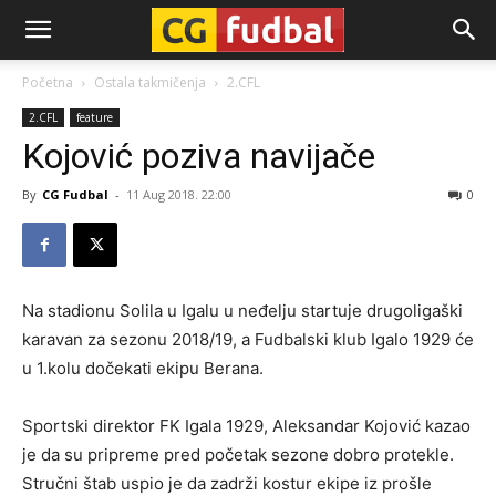
CG-
Početna
Ostala takmičenja
2.CFL
2.CFL
feature
Fudbal
Kojović poziva navijače
By
CG Fudbal
-
11 Aug 2018. 22:00
0
Na stadionu Solila u Igalu u neđelju startuje drugoligaški
karavan za sezonu 2018/19, a Fudbalski klub Igalo 1929 će
u 1.kolu dočekati ekipu Berana.
Sportski direktor FK Igala 1929, Aleksandar Kojović kazao
je da su pripreme pred početak sezone dobro protekle.
Stručni štab uspio je da zadrži kostur ekipe iz prošle