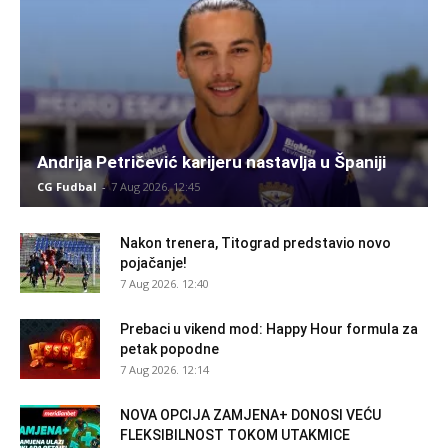
Andrija Petričević karijeru nastavlja u Španiji
CG Fudbal
-
7 Aug 2026. 12:45
Nakon trenera, Titograd predstavio novo
pojačanje!
7 Aug 2026. 12:40
Prebaci u vikend mod: Happy Hour formula za
petak popodne
7 Aug 2026. 12:14
NOVA OPCIJA ZAMJENA+ DONOSI VEĆU
FLEKSIBILNOST TOKOM UTAKMICE