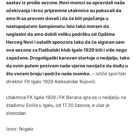
sastav iz prošle sezone. Novi momci su opravdali naša
očekivanja i kroz pripremne utakmice su pokazali da
smo ih sa pravom doveli i da će biti pojačanja u
nastupajućem šampionatu. Isto tako moram da
naglasim da smo dobili veliku podršku od Opštine
Herceg Novi i ostalih sponzora tako da će siguran sam
ova sezona za Fudbalski klub Igalo 1929 biti i više nego
zapažena. Drugoligaški karavan startuje u nedjelju, tako
da ovim putem pozivam naše vjerne navijače da dođu u
što većem broju i podrže naše momke.
– ističe sportski
direktor FK Igalo 1929 Aleksandar Kojović.
Utakmica FK Igala 1929 i FK Berana igra se u nedjelju na
stadionu Solila u Igalu, od 17.30 časova, a ulaz je
slobodan.
Izvor: fkigalo