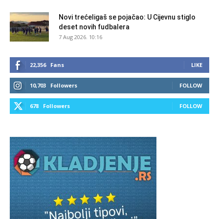
Novi trećeligaš se pojačao: U Cijevnu stiglo
deset novih fudbalera
7 Aug 2026. 10:16
22,356
Fans
LIKE
10,703
Followers
FOLLOW
678
Followers
FOLLOW