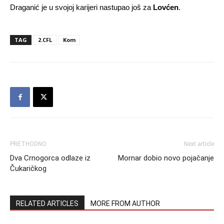
Draganić je u svojoj karijeri nastupao još za
Lovćen
.
TAG
2.CFL
Kom
PRETHODNO
Next article
Dva Crnogorca odlaze iz
Mornar dobio novo pojačanje
Čukaričkog
RELATED ARTICLES
MORE FROM AUTHOR