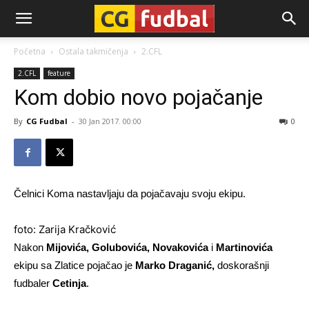
CG-
Početna
Ostala takmičenja
2.CFL
2.CFL
feature
Fudbal
Kom dobio novo pojačanje
By
CG Fudbal
-
30 Jan 2017. 00:00
0
Čelnici Koma nastavljaju da pojačavaju svoju ekipu.
foto: Zarija Kračković
Nakon
Mijovića, Golubovića, Novakovića
i
Martinovića
ekipu sa Zlatice pojačao je
Marko Draganić,
doskorašnji
fudbaler
Cetinja
.