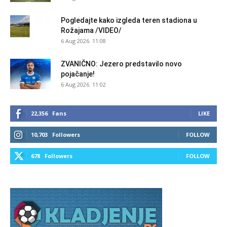
Pogledajte kako izgleda teren stadiona u
Rožajama /VIDEO/
6 Aug 2026. 11:08
ZVANIČNO: Jezero predstavilo novo
pojačanje!
6 Aug 2026. 11:02
22,356
Fans
LIKE
10,703
Followers
FOLLOW
678
Followers
FOLLOW