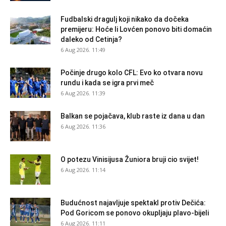
Fudbalski dragulj koji nikako da dočeka
premijeru: Hoće li Lovćen ponovo biti domaćin
daleko od Cetinja?
6 Aug 2026. 11:49
Počinje drugo kolo CFL: Evo ko otvara novu
rundu i kada se igra prvi meč
6 Aug 2026. 11:39
Balkan se pojačava, klub raste iz dana u dan
6 Aug 2026. 11:36
O potezu Vinisijusa Žuniora bruji cio svijet!
6 Aug 2026. 11:14
Budućnost najavljuje spektakl protiv Dečića:
Pod Goricom se ponovo okupljaju plavo-bijeli
6 Aug 2026. 11:11