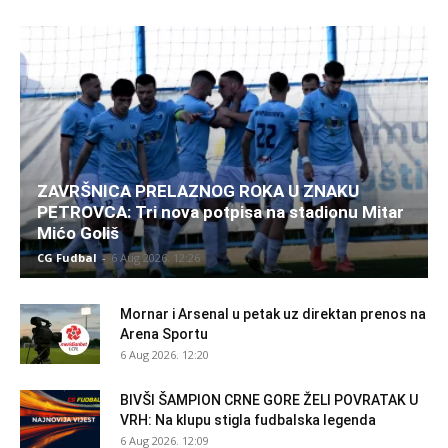
ZAVRŠNICA PRELAZNOG ROKA U ZNAKU
PETROVCA: Tri nova potpisa na stadionu Mitar
Mićo Goliš
CG Fudbal
-
6 Aug 2026. 12:26
Mornar i Arsenal u petak uz direktan prenos na
Arena Sportu
6 Aug 2026. 12:20
BIVŠI ŠAMPION CRNE GORE ŽELI POVRATAK U
VRH: Na klupu stigla fudbalska legenda
6 Aug 2026. 12:09