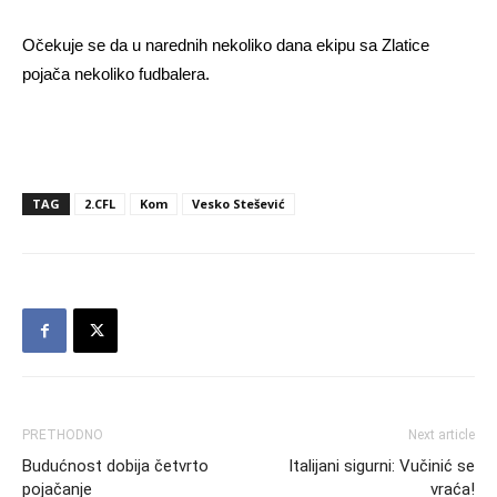
Očekuje se da u narednih nekoliko dana ekipu sa Zlatice
pojača nekoliko fudbalera.
TAG
2.CFL
Kom
Vesko Stešević
PRETHODNO
Next article
Budućnost dobija četvrto
Italijani sigurni: Vučinić se
pojačanje
vraća!