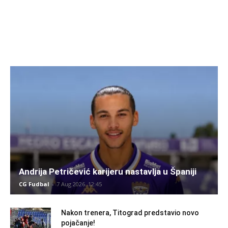
Andrija Petričević karijeru nastavlja u Španiji
CG Fudbal
-
7 Aug 2026. 12:45
Nakon trenera, Titograd predstavio novo
pojačanje!