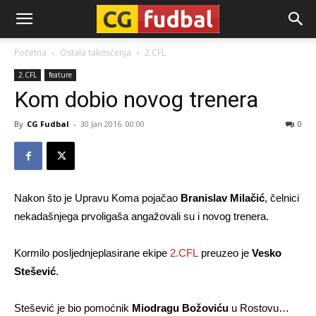
CG-
Početna
Ostala takmičenja
2.CFL
2.CFL
feature
Fudbal
Kom dobio novog trenera
By
CG Fudbal
-
30 Jan 2016. 00:00
0
Nakon što je Upravu Koma pojačao
Branislav Milačić
, čelnici
nekadašnjega prvoligaša angažovali su i novog trenera.
Kormilo posljednjeplasirane ekipe
2.CFL
preuzeo je
Vesko
Stešević
.
Stešević je bio pomoćnik
Miodragu Božoviću
u Rostovu…