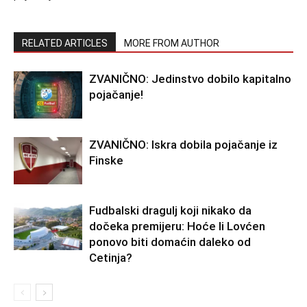
RELATED ARTICLES
MORE FROM AUTHOR
ZVANIČNO: Jedinstvo dobilo kapitalno
pojačanje!
ZVANIČNO: Iskra dobila pojačanje iz
Finske
Fudbalski dragulj koji nikako da
dočeka premijeru: Hoće li Lovćen
ponovo biti domaćin daleko od
Cetinja?