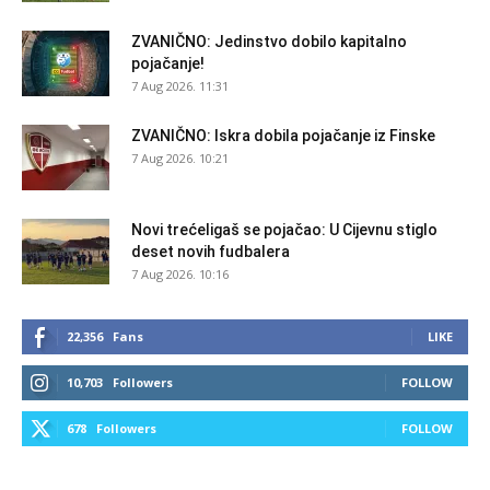
ZVANIČNO: Jedinstvo dobilo kapitalno
pojačanje!
7 Aug 2026. 11:31
ZVANIČNO: Iskra dobila pojačanje iz Finske
7 Aug 2026. 10:21
Novi trećeligaš se pojačao: U Cijevnu stiglo
deset novih fudbalera
7 Aug 2026. 10:16
22,356
Fans
LIKE
10,703
Followers
FOLLOW
678
Followers
FOLLOW