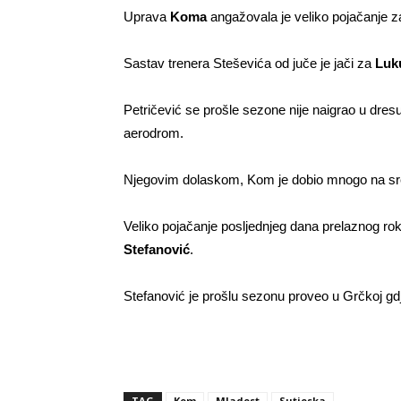
Uprava
Koma
angažovala je veliko pojačanje 
Sastav trenera Steševića od juče je jači za
Luku
Petričević se prošle sezone nije naigrao u dresu
aerodrom.
Njegovim dolaskom, Kom je dobio mnogo na sre
Veliko pojačanje posljednjeg dana prelaznog rok
Stefanović
.
Stefanović je prošlu sezonu proveo u Grčkoj gd
TAG
Kom
Mladost
Sutjeska