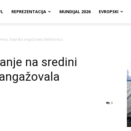
FL
REPREZENTACIJA
MUNDIJAL 2026
EVROPSKI
rena, Sutjeska angažovala Stefanovića
nje na sredini
 angažovala
0