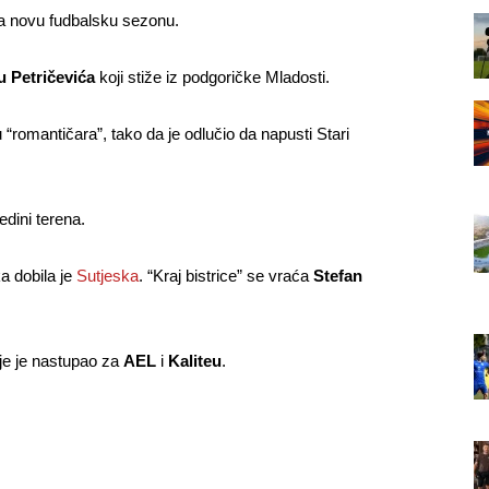
za novu fudbalsku sezonu.
 Petričevića
koji stiže iz podgoričke Mladosti.
 “romantičara”, tako da je odlučio da napusti Stari
dini terena.
a dobila je
Sutjeska
. “Kraj bistrice” se vraća
Stefan
je je nastupao za
AEL
i
Kaliteu
.