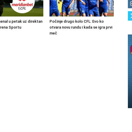
senal u petak uz direktan
Počinje drugo kolo CFL: Evo ko
Arena Sportu
otvara novu rundu i kada se igra prvi
meč