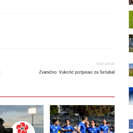
Next article
t
Zvanično: Vukotić potpisao za Setubal