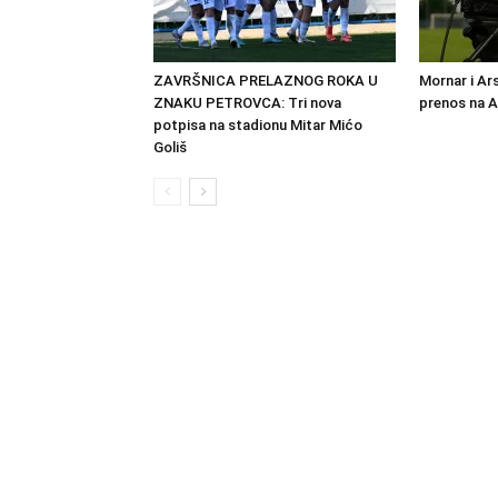
ZAVRŠNICA PRELAZNOG ROKA U
Mornar i Ar
ZNAKU PETROVCA: Tri nova
prenos na 
potpisa na stadionu Mitar Mićo
Goliš