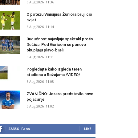
6 Aug 2026. 11:36
O potezu Vinisijusa Žuniora bruji cio
svijet!
6 Aug 2026. 11:14
Budućnost najavljuje spektakl protiv
Dečića: Pod Goricom se ponovo
okupljaju plavo-bijeli
6 Aug 2026. 11:11
Pogledajte kako izgleda teren
stadiona u Rožajama /VIDEO/
6 Aug 2026. 11:08
ZVANIČNO: Jezero predstavilo novo
pojačanje!
6 Aug 2026. 11:02
22,356
Fans
LIKE