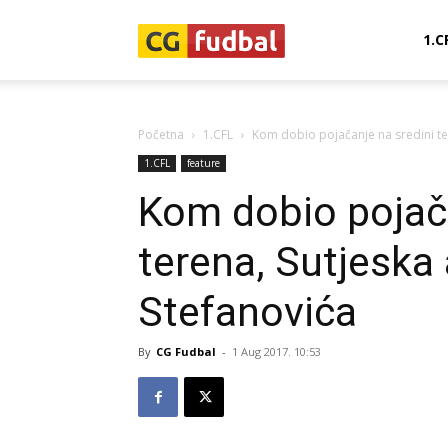
CG-
1.C
Fudbal
Početna
1.CFL
Kom dobio pojačanje na sredini te
1.CFL
feature
Kom dobio pojača
terena, Sutjeska
Stefanovića
By
CG Fudbal
-
1 Aug 2017. 10:53