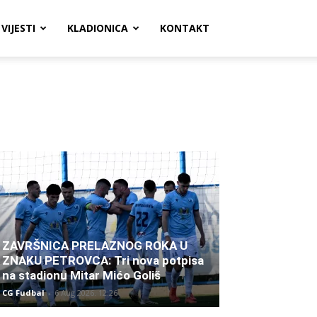
VIJESTI
KLADIONICA
KONTAKT
ZAVRŠNICA PRELAZNOG ROKA U
ZNAKU PETROVCA: Tri nova potpisa
na stadionu Mitar Mićo Goliš
CG Fudbal
-
6 Aug 2026. 12:26