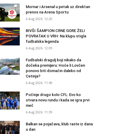
Mornar i Arsenal u petak uz direktan
prenos na Arena Sportu
6 Aug 2026. 12:20
BIVŠI ŠAMPION CRNE GORE ŽELI
POVRATAK U VRH: Na klupu stigla
fudbalska legenda
6 Aug 2026. 12:09
Fudbalski dragulj koji nikako da
dočeka premijeru: Hoće li Lovćen
ponovo biti domaćin daleko od
Cetinja?
6 Aug 2026. 11:49
Počinje drugo kolo CFL: Evo ko
otvara novu rundu i kada se igra prvi
meč
6 Aug 2026. 11:39
Balkan se pojačava, klub raste iz dana
u dan