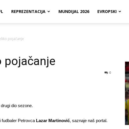
FL
REPREZENTACIJA
MUNDIJAL 2026
EVROPSKI
liko pojačanje
 pojačanje
0
drugi dio sezone.
ji fudbaler Petrovca
Lazar Martinović
, saznaje naš portal.