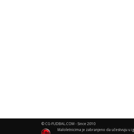
© CG-FUDBAL.COM - Since 2010
Maloletnicima je zabranjeno da učestvuju u ig