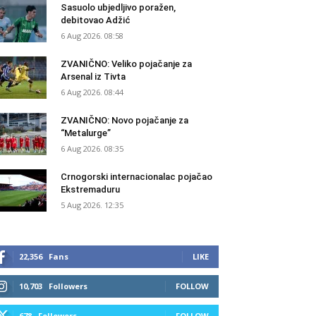
Sasuolo ubjedljivo poražen,
debitovao Adžić
6 Aug 2026. 08:58
ZVANIČNO: Veliko pojačanje za
Arsenal iz Tivta
6 Aug 2026. 08:44
ZVANIČNO: Novo pojačanje za
“Metalurge”
6 Aug 2026. 08:35
Crnogorski internacionalac pojačao
Ekstremaduru
5 Aug 2026. 12:35
22,356
Fans
LIKE
10,703
Followers
FOLLOW
678
Followers
FOLLOW