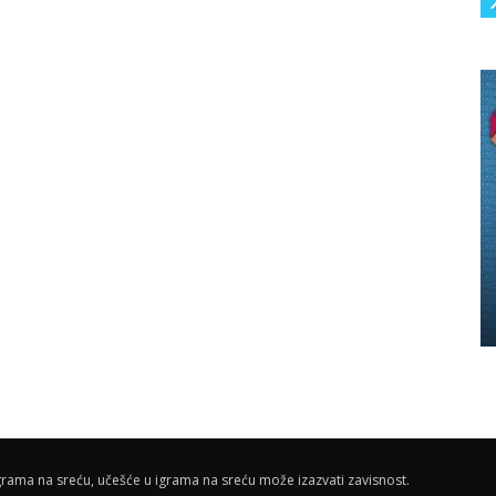
rama na sreću, učešće u igrama na sreću može izazvati zavisnost.