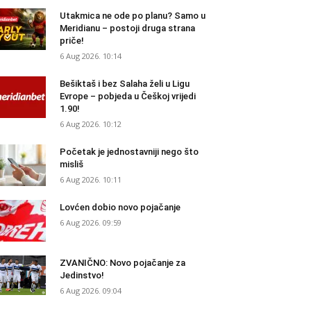
Utakmica ne ode po planu? Samo u
Meridianu – postoji druga strana
priče!
6 Aug 2026. 10:14
Bešiktaš i bez Salaha želi u Ligu
Evrope – pobjeda u Češkoj vrijedi
1.90!
6 Aug 2026. 10:12
Početak je jednostavniji nego što
misliš
6 Aug 2026. 10:11
Lovćen dobio novo pojačanje
6 Aug 2026. 09:59
ZVANIČNO: Novo pojačanje za
Jedinstvo!
6 Aug 2026. 09:04