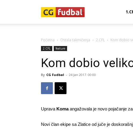
CG-
1.C
Fudbal
Početna
Ostala takmičenja
2.CFL
Kom dobio ve
2.CFL
feature
Kom dobio veliko
By
CG Fudbal
-
24 Jan 2017. 00:00
Uprava
Koma
angažovala je novo pojačanje za 
Novi član ekipe sa Zlatice od juče je doskorašn