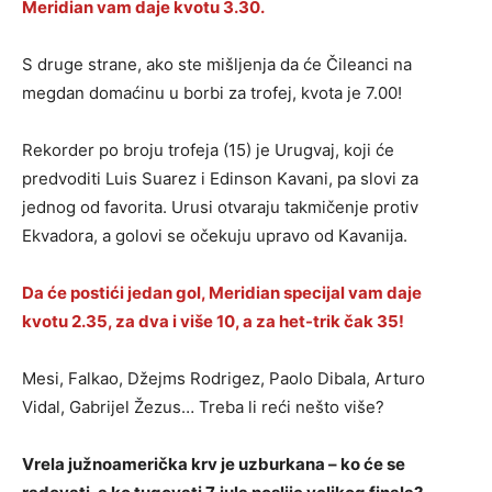
Meridian vam daje kvotu 3.30.
S druge strane, ako ste mišljenja da će Čileanci na
megdan domaćinu u borbi za trofej, kvota je 7.00!
Rekorder po broju trofeja (15) je Urugvaj, koji će
predvoditi Luis Suarez i Edinson Kavani, pa slovi za
jednog od favorita. Urusi otvaraju takmičenje protiv
Ekvadora, a golovi se očekuju upravo od Kavanija.
Da će postići jedan gol, Meridian specijal vam daje
kvotu 2.35, za dva i više 10, a za het-trik čak 35!
Mesi, Falkao, Džejms Rodrigez, Paolo Dibala, Arturo
Vidal, Gabrijel Žezus… Treba li reći nešto više?
Vrela južnoamerička krv je uzburkana – ko će se