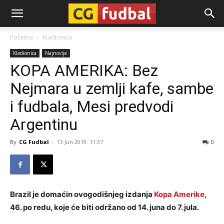
CG-
Početna
Kladionica
Kladionica
Najnovije
Fudbal
KOPA AMERIKA: Bez
Nejmara u zemlji kafe, sambe
i fudbala, Mesi predvodi
Argentinu
By
CG Fudbal
-
13 Jun 2019. 11:37
0
Brazil je domaćin ovogodišnjeg izdanja
Kopa Amerike
,
46. po redu, koje će biti održano od 14. juna do 7. jula.