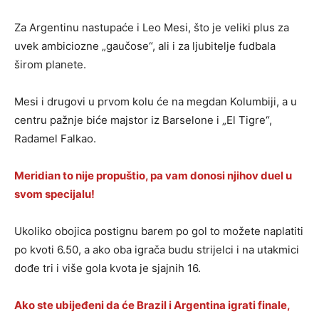
Za Argentinu nastupaće i Leo Mesi, što je veliki plus za
uvek ambiciozne „gaučose“, ali i za ljubitelje fudbala
širom planete.
Mesi i drugovi u prvom kolu će na megdan Kolumbiji, a u
centru pažnje biće majstor iz Barselone i „El Tigre“,
Radamel Falkao.
Meridian to nije propu
š
tio, pa vam donosi njihov duel u
svom specijalu!
Ukoliko obojica postignu barem po gol to možete naplatiti
po kvoti 6.50, a ako oba igrača budu strijelci i na utakmici
dođe tri i više gola kvota je sjajnih 16.
Ako ste ubijeđeni da će Brazil i Argentina igrati finale,