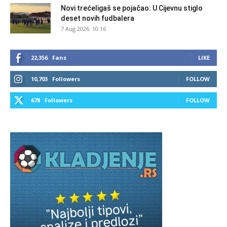
Novi trećeligaš se pojačao: U Cijevnu stiglo
deset novih fudbalera
7 Aug 2026. 10:16
22,356
Fans
LIKE
10,703
Followers
FOLLOW
678
Followers
FOLLOW