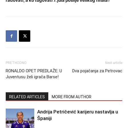
radovati, a ko tugovati 7. jula poslije velikog finala?
PRETHODNO
Next article
RONALDO OPET PREDLAŽE: U
Dva pojačanja za Petrovac
Juventusu želi igrača Barse!
RELATED ARTICLES
MORE FROM AUTHOR
Andrija Petričević karijeru nastavlja u
Španiji