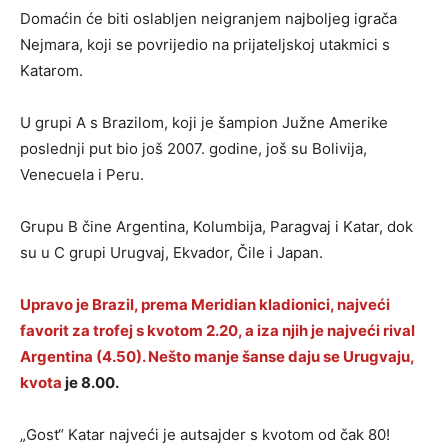
Domaćin će biti oslabljen neigranjem najboljeg igrača
Nejmara, koji se povrijedio na prijateljskoj utakmici s
Katarom.
U grupi A s Brazilom, koji je šampion Južne Amerike
poslednji put bio još 2007. godine, još su Bolivija,
Venecuela i Peru.
Grupu B čine Argentina, Kolumbija, Paragvaj i Katar, dok
su u C grupi Urugvaj, Ekvador, Čile i Japan.
Upravo je Brazil, prema Meridian kladionici, najveći
favorit za trofej s kvotom 2.20, a iza njih je najveći rival
Argentina (4.50). Nešto manje šanse daju se Urugvaju,
kvota
je 8.00.
„Gost“ Katar najveći je autsajder s kvotom od čak 80!