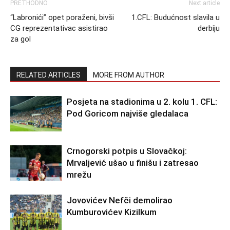
PRETHODNO
Next article
“Labronići” opet poraženi, bivši
1.CFL: Budućnost slavila u
CG reprezentativac asistirao
derbiju
za gol
RELATED ARTICLES
MORE FROM AUTHOR
Posjeta na stadionima u 2. kolu 1. CFL:
Pod Goricom najviše gledalaca
Crnogorski potpis u Slovačkoj:
Mrvaljević ušao u finišu i zatresao
mrežu
Jovovićev Nefči demolirao
Kumburovićev Kizilkum