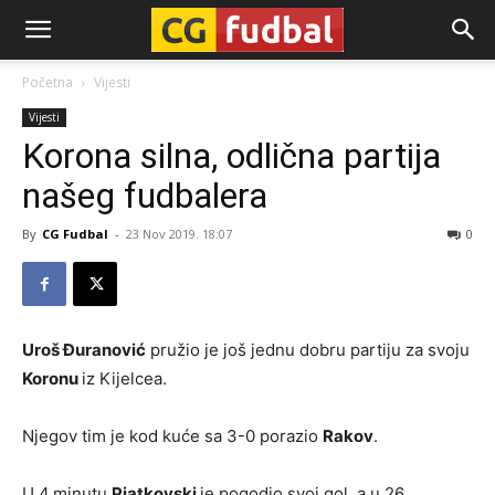
CG-
Početna
Vijesti
Vijesti
Fudbal
Korona silna, odlična partija
našeg fudbalera
By
CG Fudbal
-
23 Nov 2019. 18:07
0
Uroš Đuranović
pružio je još jednu dobru partiju za svoju
Koronu
iz Kijelcea.
Njegov tim je kod kuće sa 3-0 porazio
Rakov
.
U 4.minutu
Pjatkovski
je pogodio svoj gol, a u 26.