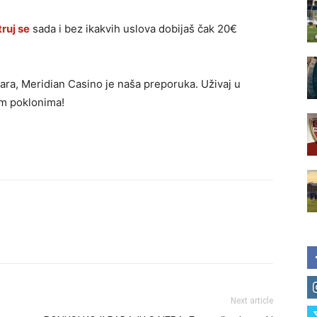
truj se
sada i bez ikakvih uslova dobijaš čak 20€
 igara, Meridian Casino je naša preporuka. Uživaj u
nim poklonima!
Next article