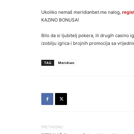
Ukoliko nemaš meridianbet.me nalog,
regis
KAZINO BONUSA!
Bilo da si ljubitelj pokera, ili drugih casino
izobilju igrica i brojnih promocija sa vrijed
TAG
Meridian
PRETHODNO