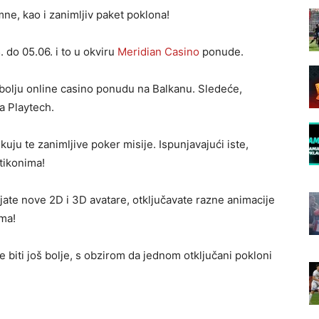
mne, kao i zanimljiv paket poklona!
 do 05.06. i to u okviru
Meridian Casino
ponude.
bolju online casino ponudu na Balkanu. Sledeće,
a Playtech.
uju te zanimljive poker misije. Ispunjavajući iste,
otikonima!
ijate nove 2D i 3D avatare, otključavate razne animacije
ima!
 biti još bolje, s obzirom da jednom otključani pokloni