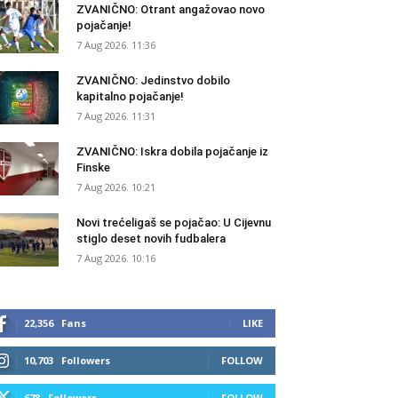
ZVANIČNO: Otrant angažovao novo
pojačanje!
7 Aug 2026. 11:36
ZVANIČNO: Jedinstvo dobilo
kapitalno pojačanje!
7 Aug 2026. 11:31
ZVANIČNO: Iskra dobila pojačanje iz
Finske
7 Aug 2026. 10:21
Novi trećeligaš se pojačao: U Cijevnu
stiglo deset novih fudbalera
7 Aug 2026. 10:16
22,356
Fans
LIKE
10,703
Followers
FOLLOW
678
Followers
FOLLOW