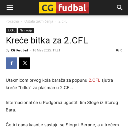
CG-
Početna
Ostala takmičenja
2.CFL
2.CFL
Najnovije
Fudbal
Kreće bitka za 2.CFL
By
CG Fudbal
-
16 May 2025. 11:21
0
Utakmicom prvog kola baraža za popunu
2.CFL
sjutra
kreće “bitka” za plasman u 2.CFL.
Internacional će u Podgorici ugostiti tim Sloge iz Starog
Bara.
Četiri dana kasnije sastaju se Sloga i Berane, a u trećem