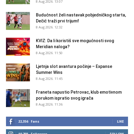
8 Aug 2026. 13:07
Budućnost želi nastavak pobjedničkog starta,
Dečić traži prvi trijumf
8 Aug 2026. 12:32
KVIZ: Da li koristiš sve mogućnosti svog
Meridian naloga?
8 Aug 2026. 11:50
Ljetnja slot avantura počinje – Expanse
Summer Wins
8 Aug 2026. 11:45
Franeta napustio Petrovac, klub emotivnom
porukom ispratio svog igrača
8 Aug 2026. 11:36
22,356
Fans
LIKE
10,703
Followers
FOLLOW