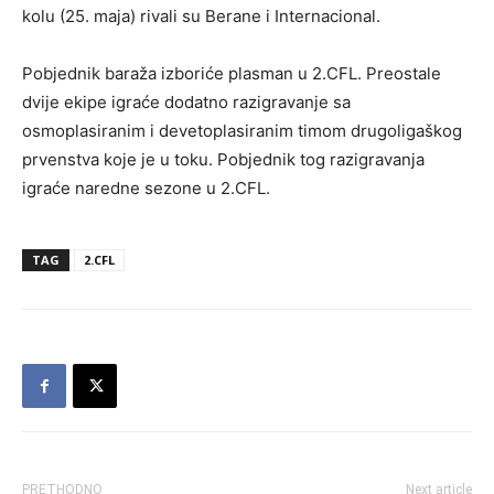
kolu (25. maja) rivali su Berane i Internacional.
Pobjednik baraža izboriće plasman u 2.CFL. Preostale
dvije ekipe igraće dodatno razigravanje sa
osmoplasiranim i devetoplasiranim timom drugoligaškog
prvenstva koje je u toku. Pobjednik tog razigravanja
igraće naredne sezone u 2.CFL.
TAG
2.CFL
PRETHODNO
Next article