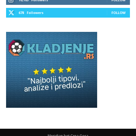
678
Followers
FOLLOW
Meridian bet Crna Gora