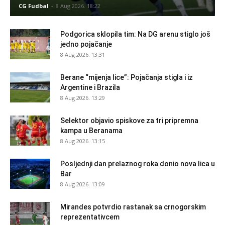
CG Fudbal
-
8 Aug 2026. 18:22
Podgorica sklopila tim: Na DG arenu stiglo još
jedno pojačanje
8 Aug 2026. 13:31
Berane “mijenja lice”: Pojačanja stigla i iz
Argentine i Brazila
8 Aug 2026. 13:29
Selektor objavio spiskove za tri pripremna
kampa u Beranama
8 Aug 2026. 13:15
Posljednji dan prelaznog roka donio nova lica u
Bar
8 Aug 2026. 13:09
Mirandes potvrdio rastanak sa crnogorskim
reprezentativcem