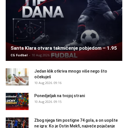
Santa Klara otvara takmičenje pobjedom – 1.95
CG Fudbal
-
10 Aug 2026. 09:18
Jedan klik otkriva mnogo više nego što
očekuješ
10 Aug 2026. 09:16
Ponedjeljak na tvojoj strani
10 Aug 2026. 09:15
Zbog njega tim postigne 74 gola, a on uopšte
ne igra: Ko je Ostin Mekfi, najveće pojačanje