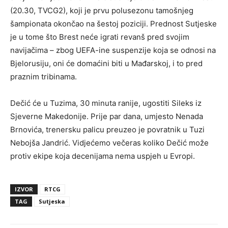
(20.30, TVCG2), koji je prvu polusezonu tamošnjeg
šampionata okončao na šestoj poziciji. Prednost Sutjeske
je u tome što Brest neće igrati revanš pred svojim
navijačima – zbog UEFA-ine suspenzije koja se odnosi na
Bjelorusiju, oni će domaćini biti u Mađarskoj, i to pred
praznim tribinama.
Dečić će u Tuzima, 30 minuta ranije, ugostiti Sileks iz
Sjeverne Makedonije. Prije par dana, umjesto Nenada
Brnovića, trenersku palicu preuzeo je povratnik u Tuzi
Nebojša Jandrić. Vidjećemo večeras koliko Dečić može
protiv ekipe koja decenijama nema uspjeh u Evropi.
IZVOR
RTCG
TAG
Sutjeska