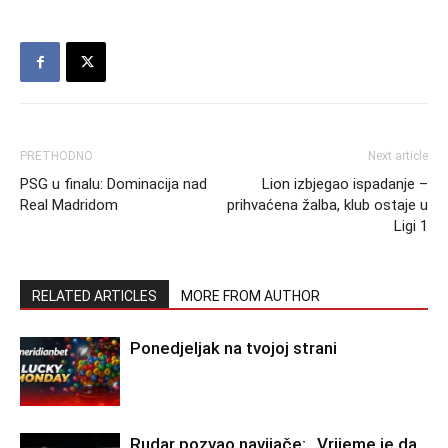
PRETHODNO
Next article
PSG u finalu: Dominacija nad
Lion izbjegao ispadanje –
Real Madridom
prihvaćena žalba, klub ostaje u
Ligi 1
RELATED ARTICLES
MORE FROM AUTHOR
Ponedjeljak na tvojoj strani
Rudar pozvao navijače: „Vrijeme je da