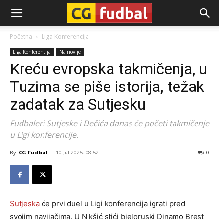
CG-
Početna
Liga Konferencija
Liga Konferencija
Najnovije
Fudbal
Kreću evropska takmičenja, u
Tuzima se piše istorija, težak
zadatak za Sutjesku
Fudbaleri Sutjeske i Dečića danas će početi takmičenje
u Ligi konferencije.
By
CG Fudbal
-
10 Jul 2025. 08:52
0
Sutjeska
će prvi duel u Ligi konferencija igrati pred
svojim navijačima. U Nikšić stići bjeloruski Dinamo Brest