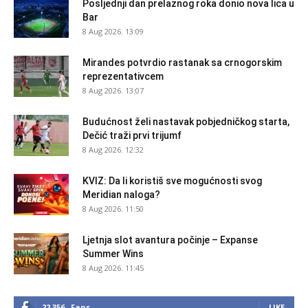
Posljednji dan prelaznog roka donio nova lica u
Bar
8 Aug 2026. 13:09
Mirandes potvrdio rastanak sa crnogorskim
reprezentativcem
8 Aug 2026. 13:07
Budućnost želi nastavak pobjedničkog starta,
Dečić traži prvi trijumf
8 Aug 2026. 12:32
KVIZ: Da li koristiš sve mogućnosti svog
Meridian naloga?
8 Aug 2026. 11:50
Ljetnja slot avantura počinje – Expanse
Summer Wins
8 Aug 2026. 11:45
22,356
Fans
LIKE