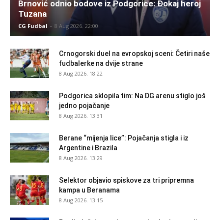
Brnović odnio bodove iz Podgorice: Đokaj heroj
Tuzana
CG Fudbal
-
8 Aug 2026. 22:00
Crnogorski duel na evropskoj sceni: Četiri naše
fudbalerke na dvije strane
8 Aug 2026. 18:22
Podgorica sklopila tim: Na DG arenu stiglo još
jedno pojačanje
8 Aug 2026. 13:31
Berane “mijenja lice”: Pojačanja stigla i iz
Argentine i Brazila
8 Aug 2026. 13:29
Selektor objavio spiskove za tri pripremna
kampa u Beranama
8 Aug 2026. 13:15