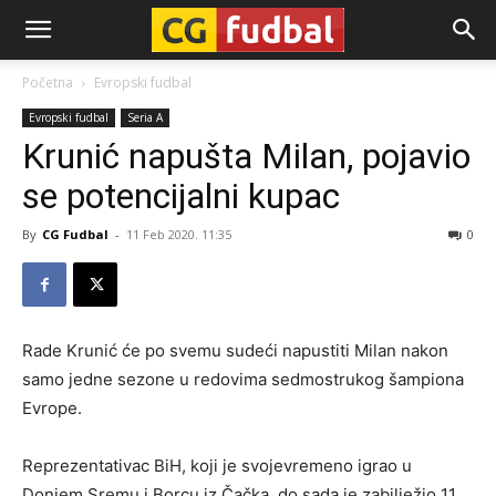
CG-
Početna
Evropski fudbal
Evropski fudbal
Seria A
Fudbal
Krunić napušta Milan, pojavio
se potencijalni kupac
By
CG Fudbal
-
11 Feb 2020. 11:35
0
Rade Krunić će po svemu sudeći napustiti Milan nakon
samo jedne sezone u redovima sedmostrukog šampiona
Evrope.
Reprezentativac BiH, koji je svojevremeno igrao u
Donjem Sremu i Borcu iz Čačka, do sada je zabilježio 11