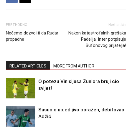
PRETHODNO
Next article
Nećemo dozvoliti da Rudar
Nakon katastrofalnih grešaka
propadne
Padelija: Inter potpisuje
Bufonovog prijatelja!
RELATED ARTICLES
MORE FROM AUTHOR
O potezu Vinisijusa Žuniora bruji cio
svijet!
Sasuolo ubjedljivo poražen, debitovao
Adžić