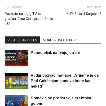
PRETHODNO
Next article
Poznato na kojoj TV će
KUP: Zeta ili Sutjeska?
građani Crne Gore pratiti finale
LŠ!
RELATED ARTICLES
MORE FROM AUTHOR
Ponedjeljak na tvojoj strani
Rudar pozvao navijače: „Vrijeme je da
Pod Golubinjom ponovo bude kao
nekad“
Stanović se predstavila efektnim
golom