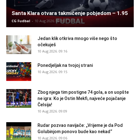
Santa Klara otvara takmičenje pobjedom – 1.95
CG Fudbal
-
10 Aug 2026. 09:18
Jedan klik otkriva mnogo više nego što
očekuješ
10 Aug 2026. 09:16
Ponedjeljak na tvojoj strani
10 Aug 2026. 09:15
Zbog njega tim postigne 74 gola, a on uopšte
ne igra: Ko je Ostin Mekfi, najveće pojačanje
Čelsija!
10 Aug 2026. 09:09
Rudar pozvao navijače: „Vrijeme je da Pod
Golubinjom ponovo bude kao nekad“
10 Aug 2026. 09:06