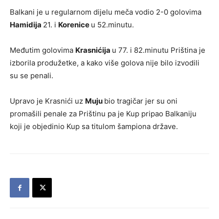
Balkani je u regularnom dijelu meča vodio 2-0 golovima
Hamidija
21. i
Korenice
u 52.minutu.
Međutim golovima
Krasnićija
u 77. i 82.minutu Priština je
izborila produžetke, a kako više golova nije bilo izvodili
su se penali.
Upravo je Krasnići uz
Muju
bio tragičar jer su oni
promašili penale za Prištinu pa je Kup pripao Balkaniju
koji je objedinio Kup sa titulom šampiona države.