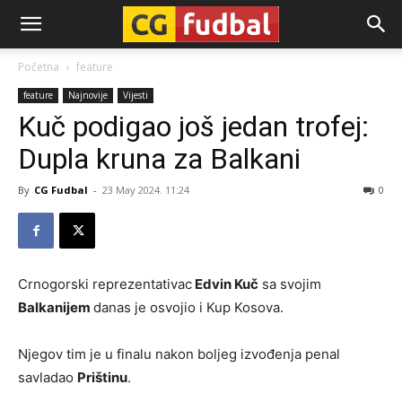
CG-
Početna
feature
feature
Najnovije
Vijesti
Fudbal
Kuč podigao još jedan trofej:
Dupla kruna za Balkani
By
CG Fudbal
-
23 May 2024. 11:24
0
Crnogorski reprezentativac
Edvin Kuč
sa svojim
Balkanijem
danas je osvojio i Kup Kosova.
Njegov tim je u finalu nakon boljeg izvođenja penal
savladao
Prištinu
.