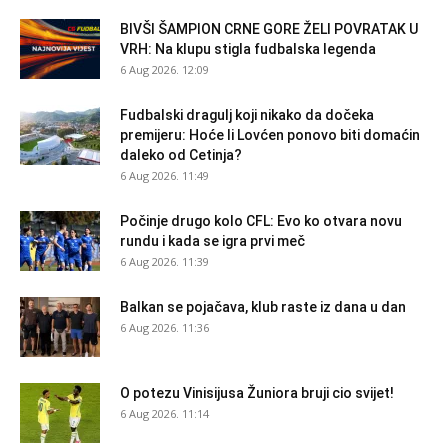
BIVŠI ŠAMPION CRNE GORE ŽELI POVRATAK U
VRH: Na klupu stigla fudbalska legenda
6 Aug 2026. 12:09
Fudbalski dragulj koji nikako da dočeka
premijeru: Hoće li Lovćen ponovo biti domaćin
daleko od Cetinja?
6 Aug 2026. 11:49
Počinje drugo kolo CFL: Evo ko otvara novu
rundu i kada se igra prvi meč
6 Aug 2026. 11:39
Balkan se pojačava, klub raste iz dana u dan
6 Aug 2026. 11:36
O potezu Vinisijusa Žuniora bruji cio svijet!
6 Aug 2026. 11:14