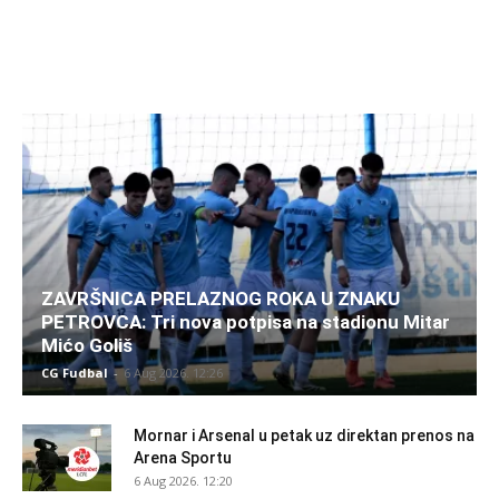
ZAVRŠNICA PRELAZNOG ROKA U ZNAKU
PETROVCA: Tri nova potpisa na stadionu Mitar
Mićo Goliš
CG Fudbal
-
6 Aug 2026. 12:26
Mornar i Arsenal u petak uz direktan prenos na
Arena Sportu
6 Aug 2026. 12:20