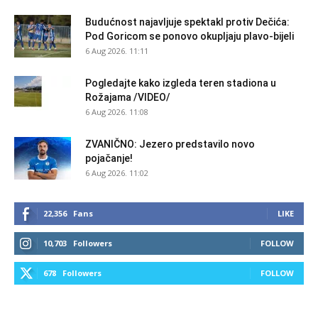
Budućnost najavljuje spektakl protiv Dečića:
Pod Goricom se ponovo okupljaju plavo-bijeli
6 Aug 2026. 11:11
Pogledajte kako izgleda teren stadiona u
Rožajama /VIDEO/
6 Aug 2026. 11:08
ZVANIČNO: Jezero predstavilo novo
pojačanje!
6 Aug 2026. 11:02
22,356
Fans
LIKE
10,703
Followers
FOLLOW
678
Followers
FOLLOW