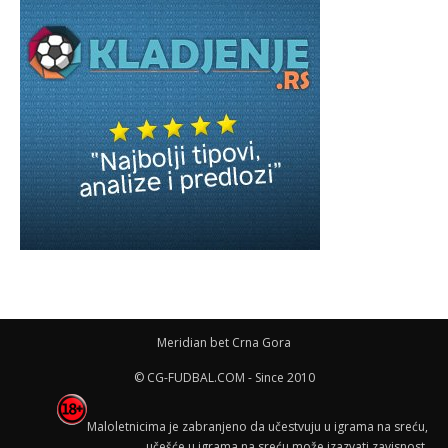
Meridian bet Crna Gora
© CG-FUDBAL.COM - Since 2010
Maloletnicima je zabranjeno da učestvuju u igrama na sreću,
učešće u igrama na sreću može izazvati zavisnost.