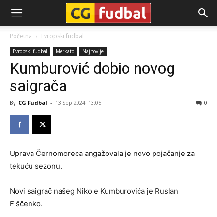
CG-
Početna
Evropski fudbal
Evropski fudbal
Merkato
Najnovije
Fudbal
Kumburović dobio novog
saigrača
By
CG Fudbal
-
13 Sep 2024. 13:05
0
Uprava Černomoreca angažovala je novo pojačanje za
tekuću sezonu.
Novi saigrač našeg Nikole Kumburovića je Ruslan
Fiščenko.