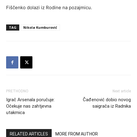
Fiščenko dolazi iz Rodine na pozajmicu.
TAG
Nikola Kumburović
PRETHODNO
Next article
Igrač Arsenala poručuje:
Čađenović dobio novog
Očekuje nas zahtjevna
saigrača iz Radnika
utakmica
RELATED ARTICLES
MORE FROM AUTHOR