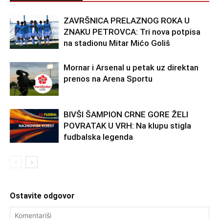
ZAVRŠNICA PRELAZNOG ROKA U
ZNAKU PETROVCA: Tri nova potpisa
na stadionu Mitar Mićo Goliš
Mornar i Arsenal u petak uz direktan
prenos na Arena Sportu
BIVŠI ŠAMPION CRNE GORE ŽELI
POVRATAK U VRH: Na klupu stigla
fudbalska legenda
Ostavite odgovor