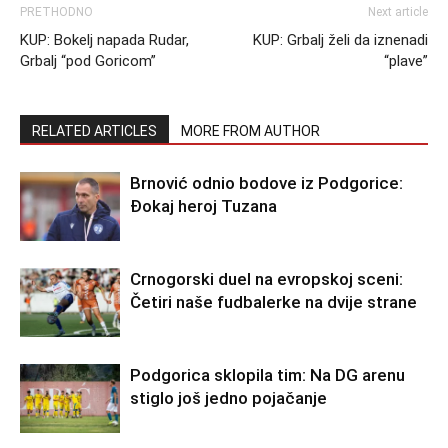
PRETHODNO
Next article
KUP: Bokelj napada Rudar,
KUP: Grbalj želi da iznenadi
Grbalj “pod Goricom”
“plave”
RELATED ARTICLES
MORE FROM AUTHOR
Brnović odnio bodove iz Podgorice:
Đokaj heroj Tuzana
Crnogorski duel na evropskoj sceni:
Četiri naše fudbalerke na dvije strane
Podgorica sklopila tim: Na DG arenu
stiglo još jedno pojačanje