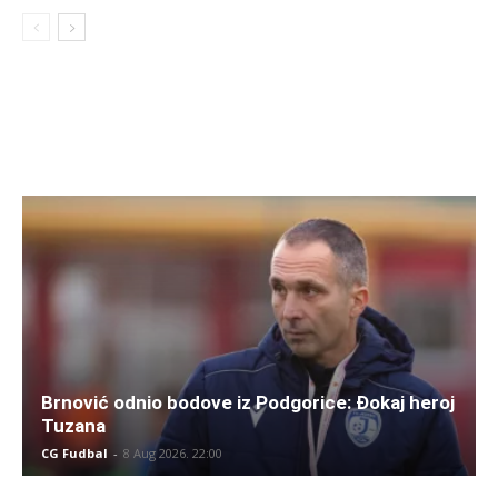
Brnović odnio bodove iz Podgorice: Đokaj heroj
Tuzana
CG Fudbal
-
8 Aug 2026. 22:00