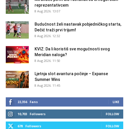
reprezentativcem
8 Aug 2026. 13:07
Budućnost želi nastavak pobjedničkog starta,
Dečić traži prvi trijumf
8 Aug 2026. 12:32
KVIZ: Da li koristiš sve mogućnosti svog
Meridian naloga?
8 Aug 2026. 11:50
Ljetnja slot avantura počinje – Expanse
Summer Wins
8 Aug 2026. 11:45
22,356
Fans
LIKE
10,703
Followers
FOLLOW
678
Followers
FOLLOW