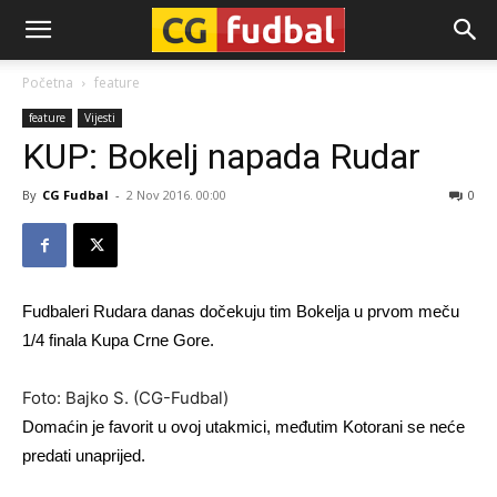
CG-
Početna
feature
feature
Vijesti
Fudbal
KUP: Bokelj napada Rudar
By
CG Fudbal
-
2 Nov 2016. 00:00
0
Fudbaleri Rudara danas dočekuju tim Bokelja u prvom meču
1/4 finala Kupa Crne Gore.
Foto: Bajko S. (CG-Fudbal)
Domaćin je favorit u ovoj utakmici, međutim Kotorani se neće
predati unaprijed.