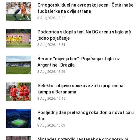
Crnogorski duel na evropskoj sceni: Četiri naše
fudbalerke na dvije strane
8 Aug 2026. 18:22
Podgorica sklopila tim: Na DG arenu stiglo još
jedno pojačanje
8 Aug 2026. 13:31
Berane “mijenja lice”: Pojačanja stigla i iz
Argentine i Brazila
8 Aug 2026. 13:29
Selektor objavio spiskove za tri pripremna
kampa u Beranama
8 Aug 2026. 13:15
Posljednji dan prelaznog roka donio nova lica u
Bar
8 Aug 2026. 13:09
Mirandes potvrdio rastanak sa crnogorskim