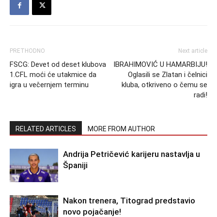
PRETHODNO
Next article
FSCG: Devet od deset klubova
IBRAHIMOVIĆ U HAMARBIJU!
1.CFL moći će utakmice da
Oglasili se Zlatan i čelnici
igra u večernjem terminu
kluba, otkriveno o čemu se
radi!
RELATED ARTICLES
MORE FROM AUTHOR
Andrija Petričević karijeru nastavlja u
Španiji
Nakon trenera, Titograd predstavio
novo pojačanje!