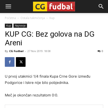
CG-
Početna
Ostala takmičenja
Kup
Kup
Najnovije
Fudbal
KUP CG: Bez golova na DG
Areni
By
CG Fudbal
-
27 Nov 2019. 18:08
0
U prvoj utakmici 1/4 finala Kupa Crne Gore između
Podgorice i Iskre nije bilo pobjednika.
Meč je okončan rezultatom 0:0.