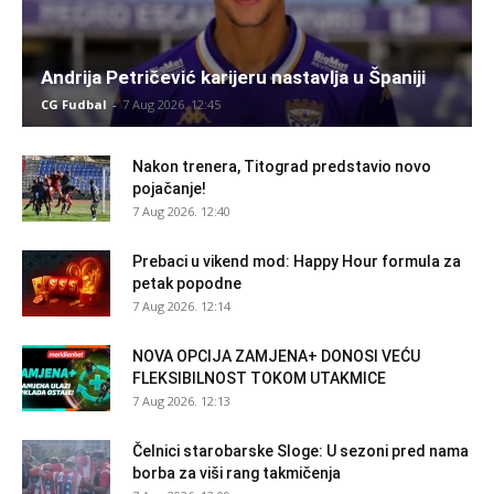
Andrija Petričević karijeru nastavlja u Španiji
CG Fudbal
-
7 Aug 2026. 12:45
Nakon trenera, Titograd predstavio novo
pojačanje!
7 Aug 2026. 12:40
Prebaci u vikend mod: Happy Hour formula za
petak popodne
7 Aug 2026. 12:14
NOVA OPCIJA ZAMJENA+ DONOSI VEĆU
FLEKSIBILNOST TOKOM UTAKMICE
7 Aug 2026. 12:13
Čelnici starobarske Sloge: U sezoni pred nama
borba za viši rang takmičenja