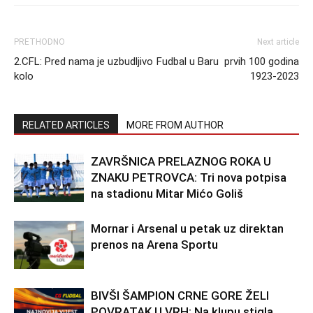
PRETHODNO
Next article
2.CFL: Pred nama je uzbudljivo
Fudbal u Baru prvih 100 godina
kolo
1923-2023
RELATED ARTICLES
MORE FROM AUTHOR
ZAVRŠNICA PRELAZNOG ROKA U
ZNAKU PETROVCA: Tri nova potpisa
na stadionu Mitar Mićo Goliš
Mornar i Arsenal u petak uz direktan
prenos na Arena Sportu
BIVŠI ŠAMPION CRNE GORE ŽELI
POVRATAK U VRH: Na klupu stigla