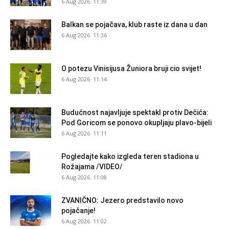
6 Aug 2026. 11:39
Balkan se pojačava, klub raste iz dana u dan
6 Aug 2026. 11:36
O potezu Vinisijusa Žuniora bruji cio svijet!
6 Aug 2026. 11:14
Budućnost najavljuje spektakl protiv Dečića:
Pod Goricom se ponovo okupljaju plavo-bijeli
6 Aug 2026. 11:11
Pogledajte kako izgleda teren stadiona u
Rožajama /VIDEO/
6 Aug 2026. 11:08
ZVANIČNO: Jezero predstavilo novo
pojačanje!
6 Aug 2026. 11:02