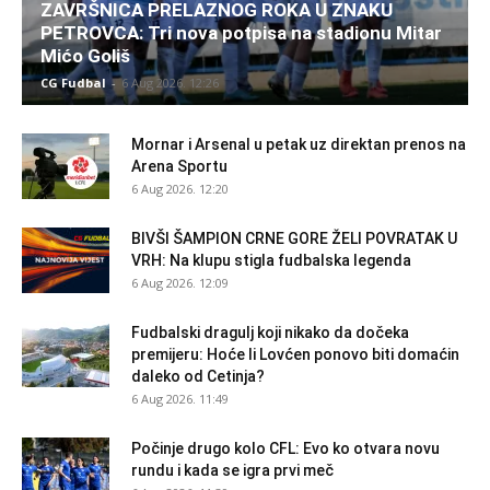
ZAVRŠNICA PRELAZNOG ROKA U ZNAKU
PETROVCA: Tri nova potpisa na stadionu Mitar
Mićo Goliš
CG Fudbal
-
6 Aug 2026. 12:26
Mornar i Arsenal u petak uz direktan prenos na
Arena Sportu
6 Aug 2026. 12:20
BIVŠI ŠAMPION CRNE GORE ŽELI POVRATAK U
VRH: Na klupu stigla fudbalska legenda
6 Aug 2026. 12:09
Fudbalski dragulj koji nikako da dočeka
premijeru: Hoće li Lovćen ponovo biti domaćin
daleko od Cetinja?
6 Aug 2026. 11:49
Počinje drugo kolo CFL: Evo ko otvara novu
rundu i kada se igra prvi meč