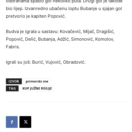
odbranama spasio gol nekoliko puta. Drugi gol je takođe
bio lijep. Izvanredno ubačenu loptu Bubanje u sjajan gol
pretvorio je kapiten Popović.
Budva je igrala u sastavu: Kovačević, Mijač, Dragišić,
Popović, Delić, Bubanja, Adžić, Simonović, Komolov,
Fabris.
Igrali su još: Burić, Vujović, Obradović.
IZVOR
primorski.me
TAG
KUP JUŽNE REGIJE