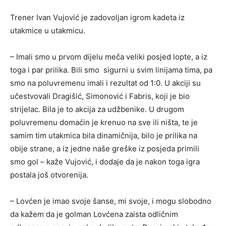
Trener Ivan Vujović je zadovoljan igrom kadeta iz
utakmice u utakmicu.
– Imali smo u prvom dijelu meča veliki posjed lopte, a iz
toga i par prilika. Bili smo sigurni u svim linijama tima, pa
smo na poluvremenu imali i rezultat od 1:0. U akciji su
učestvovali Dragišić, Simonović i Fabris, koji je bio
strijelac. Bila je to akcija za udžbenike. U drugom
poluvremenu domaćin je krenuo na sve ili ništa, te je
samim tim utakmica bila dinamičnija, bilo je prilika na
obije strane, a iz jedne naše greške iz posjeda primili
smo gol – kaže Vujović, i dodaje da je nakon toga igra
postala još otvorenija.
– Lovćen je imao svoje šanse, mi svoje, i mogu slobodno
da kažem da je golman Lovćena zaista odličnim