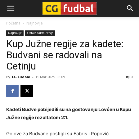
CG-
Početna
Najnovije
Najnovije
Ostala takmičenja
Fudbal
Kup Južne regije za kadete:
Budvani se radovali na
Cetinju
By
CG Fudbal
-
15 Mar 2025. 08:09
0
Kadeti Budve pobijedili su na gostovanju Lovćen u Kupu
Južne regije rezultatom 2:1.
Golove za Budvane postigli su Fabris i Popović.