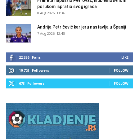
Franeta napustio Petrovac, klub emotivnom
porukom ispratio svog igrača
8 Aug 2026. 11:36
Andrija Petričević karijeru nastavlja u Španiji
7 Aug 2026. 12:45
22,356
Fans
LIKE
10,703
Followers
FOLLOW
678
Followers
FOLLOW