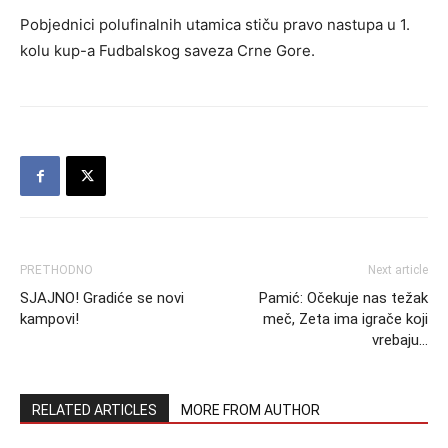
Pobjednici polufinalnih utamica stiču pravo nastupa u 1.
kolu kup-a Fudbalskog saveza Crne Gore.
PRETHODNO
Next article
SJAJNO! Gradiće se novi
Pamić: Očekuje nas težak
kampovi!
meč, Zeta ima igrače koji
vrebaju…
RELATED ARTICLES
MORE FROM AUTHOR