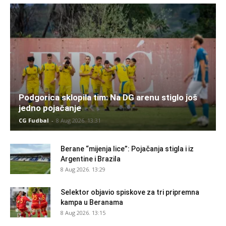
Podgorica sklopila tim: Na DG arenu stiglo još
jedno pojačanje
CG Fudbal
-
8 Aug 2026. 13:31
Berane “mijenja lice”: Pojačanja stigla i iz
Argentine i Brazila
8 Aug 2026. 13:29
Selektor objavio spiskove za tri pripremna
kampa u Beranama
8 Aug 2026. 13:15