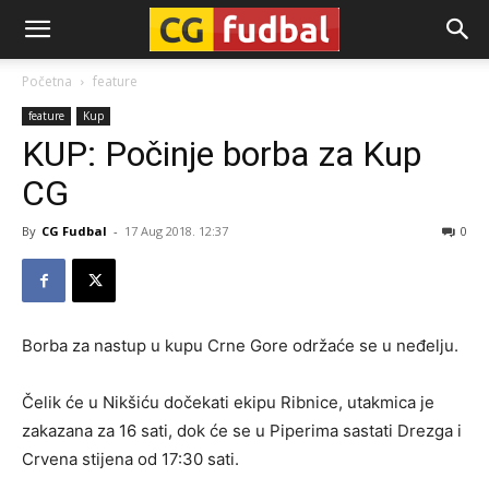
CG-
Početna
feature
feature
Kup
Fudbal
KUP: Počinje borba za Kup
CG
By
CG Fudbal
-
17 Aug 2018. 12:37
0
Borba za nastup u kupu Crne Gore održaće se u neđelju.
Čelik će u Nikšiću dočekati ekipu Ribnice, utakmica je
zakazana za 16 sati, dok će se u Piperima sastati Drezga i
Crvena stijena od 17:30 sati.