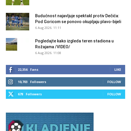
Budućnost najavljuje spektakl protiv Dečića:
Pod Goricom se ponovo okupljaju plavo-bijeli
6 Aug 2026. 11:11
Pogledajte kako izgleda teren stadiona u
Rožajama /VIDEO/
6 Aug 2026. 11:08
22,356
Fans
LIKE
10,703
Followers
FOLLOW
678
Followers
FOLLOW