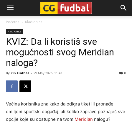
CG-
Početna
Kladionica
Kladionica
Fudbal
KVIZ: Da li koristiš sve
mogućnosti svog Meridian
naloga?
By
CG Fudbal
-
29 May 2026. 11:43
0
Većina korisnika zna kako da odigra tiket ili pronađe
omiljeni sportski događaj, ali koliko zapravo poznaješ sve
opcije koje su dostupne na tvom
Meridian
nalogu?