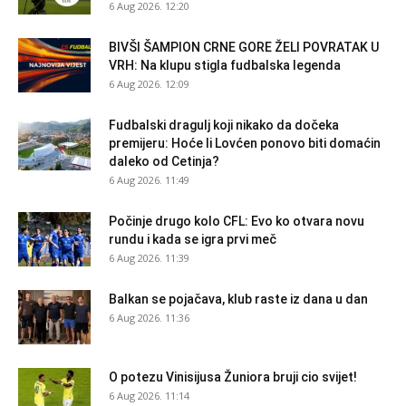
6 Aug 2026. 12:20
BIVŠI ŠAMPION CRNE GORE ŽELI POVRATAK U
VRH: Na klupu stigla fudbalska legenda
6 Aug 2026. 12:09
Fudbalski dragulj koji nikako da dočeka
premijeru: Hoće li Lovćen ponovo biti domaćin
daleko od Cetinja?
6 Aug 2026. 11:49
Počinje drugo kolo CFL: Evo ko otvara novu
rundu i kada se igra prvi meč
6 Aug 2026. 11:39
Balkan se pojačava, klub raste iz dana u dan
6 Aug 2026. 11:36
O potezu Vinisijusa Žuniora bruji cio svijet!
6 Aug 2026. 11:14