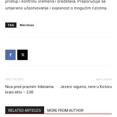
pristup i kontrolu vremena i sredstava. Preporučuje se
umjereno učestvovanje i svjesnost o mogućim rizicima.
TAG
Meridian
PRETHODNO
Next article
Nica pred praznim tribinama
Jezero sigurno, remi u Kotoru
brani elitu – 2.00
RELATED ARTICLES
MORE FROM AUTHOR