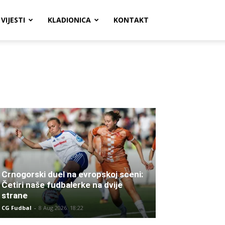
VIJESTI
KLADIONICA
KONTAKT
Crnogorski duel na evropskoj sceni:
Četiri naše fudbalerke na dvije
strane
CG Fudbal
-
8 Aug 2026. 18:22