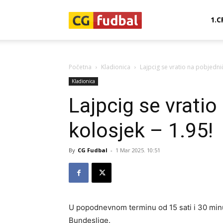
CG-
1.C
Fudbal
Početna
Kladionica
Lajpcig se vratio na pobjednič
Kladionica
Lajpcig se vratio
kolosjek – 1.95!
By
CG Fudbal
-
1 Mar 2025. 10:51
U popodnevnom terminu od 15 sati i 30 minut
Bundeslige.