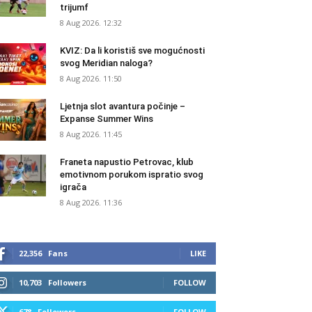
trijumf
8 Aug 2026. 12:32
KVIZ: Da li koristiš sve mogućnosti
svog Meridian naloga?
8 Aug 2026. 11:50
Ljetnja slot avantura počinje –
Expanse Summer Wins
8 Aug 2026. 11:45
Franeta napustio Petrovac, klub
emotivnom porukom ispratio svog
igrača
8 Aug 2026. 11:36
22,356
Fans
LIKE
10,703
Followers
FOLLOW
678
Followers
FOLLOW