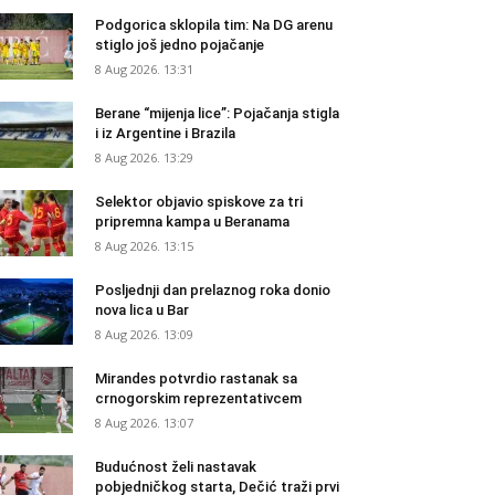
Podgorica sklopila tim: Na DG arenu
stiglo još jedno pojačanje
8 Aug 2026. 13:31
Berane “mijenja lice”: Pojačanja stigla
i iz Argentine i Brazila
8 Aug 2026. 13:29
Selektor objavio spiskove za tri
pripremna kampa u Beranama
8 Aug 2026. 13:15
Posljednji dan prelaznog roka donio
nova lica u Bar
8 Aug 2026. 13:09
Mirandes potvrdio rastanak sa
crnogorskim reprezentativcem
8 Aug 2026. 13:07
Budućnost želi nastavak
pobjedničkog starta, Dečić traži prvi