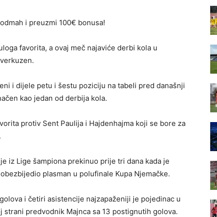
odmah i preuzmi 100€ bonusa!
uloga favorita, a ovaj meč najaviće derbi kola u
everkuzen.
i i dijele petu i šestu poziciju na tabeli pred današnji
načen kao jedan od derbija kola.
orita protiv Sent Paulija i Hajdenhajma koji se bore za
.
ije iz Lige šampiona prekinuo prije tri dana kada je
i obezbijedio plasman u polufinale Kupa Njemačke.
olova i četiri asistencije najzapaženiji je pojedinac u
j strani predvodnik Majnca sa 13 postignutih golova.