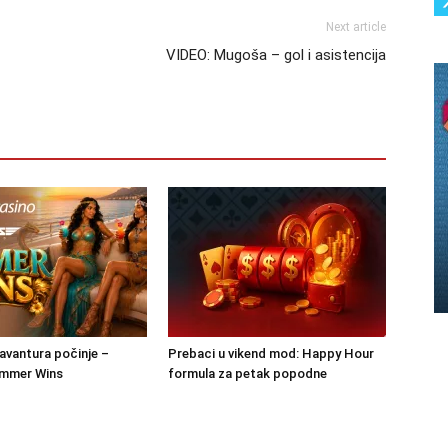
Next article
VIDEO: Mugoša – gol i asistencija
 avantura počinje –
Prebaci u vikend mod: Happy Hour
mmer Wins
formula za petak popodne