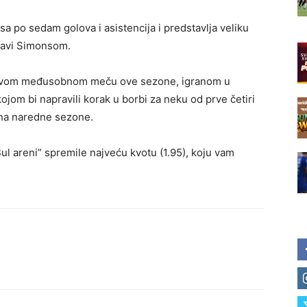
a po sedam golova i asistencija i predstavlja veliku
Ćavi Simonsom.
 prvom međusobnom meču ove sezone, igranom u
jom bi napravili korak u borbi za neku od prve četiri
ona naredne sezone.
ul areni” spremile najveću kvotu (1.95), koju vam