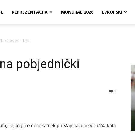
FL
REPREZENTACIJA
MUNDIJAL 2026
EVROPSKI
ki kolosjek – 1.95!
 na pobjednički
0
a, Lajpcig će dočekati ekipu Majnca, u okviru 24. kola