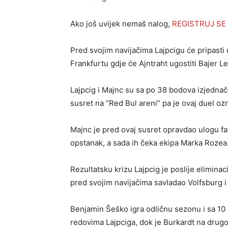
Ako još uvijek nemaš nalog,
REGISTRUJ SE
Pred svojim navijačima Lajpcigu će pripasti 
Frankfurtu gdje će Ajntraht ugostiti Bajer L
Lajpcig i Majnc su sa po 38 bodova izjednačen
susret na “Red Bul areni” pa je ovaj duel oz
Majnc je pred ovaj susret opravdao ulogu fav
opstanak, a sada ih čeka ekipa Marka Rozea
Rezultatsku krizu Lajpcig je poslije eliminac
pred svojim navijačima savladao Volfsburg 
Benjamin Šeško igra odličnu sezonu i sa 10 g
redovima Lajpciga, dok je Burkardt na drugo