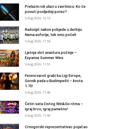
Prelazni rok ulazi u završnicu: Ko će
povući posljednji potez?
5 Aug 2026. 12:13
Radonjić nakon pobjede u derbiju:
Nema euforije, tek smo počeli
5 Aug 2026. 11:56
Ljetnja slot avantura počinje –
Expanse Summer Wins
5 Aug 2026. 11:51
Ferencvaroš grabi ka Ligi Evrope,
Gornik pada u Budimpešti – kvota
1.75!
5 Aug 2026. 11:48
Četiri sata čistog Win&Go ritma –
igraj brzo, igraj pametno!
5 Aug 2026. 11:46
Crnogorski reprezentativac pojačao