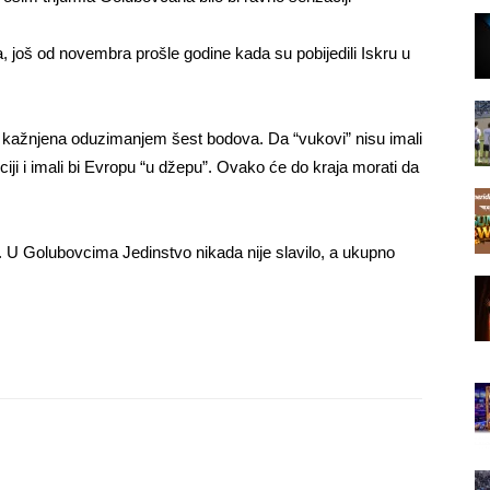
va, još od novembra prošle godine kada su pobijedili Iskru u
 je kažnjena oduzimanjem šest bodova. Da “vukovi” nisu imali
ciji i imali bi Evropu “u džepu”. Ovako će do kraja morati da
 U Golubovcima Jedinstvo nikada nije slavilo, a ukupno