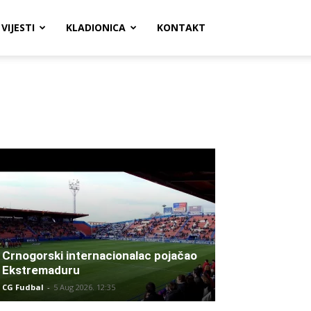
VIJESTI
KLADIONICA
KONTAKT
Crnogorski internacionalac pojačao
Ekstremaduru
CG Fudbal
-
5 Aug 2026. 12:35