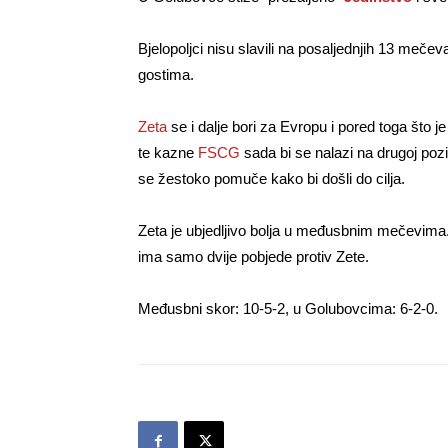
Bjelopoljci nisu slavili na posaljednjih 13 meče
gostima.
Zeta
se i dalje bori za Evropu i pored toga što
te kazne
FSCG
sada bi se nalazi na drugoj pozi
se žestoko pomuče kako bi došli do cilja.
Zeta je ubjedljivo bolja u međusbnim mečevima.
ima samo dvije pobjede protiv Zete.
Međusbni skor: 10-5-2, u Golubovcima: 6-2-0.