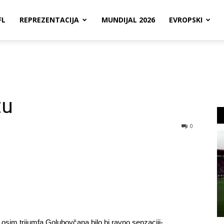
FL
REPREZENTACIJA
MUNDIJAL 2026
EVROPSKI
tu
0
 osim trijumfa Golubovčana bilo bi ravno senzaciji-