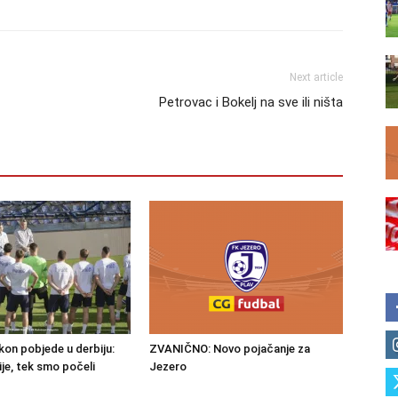
Next article
Petrovac i Bokelj na sve ili ništa
kon pobjede u derbiju:
ZVANIČNO: Novo pojačanje za
je, tek smo počeli
Jezero