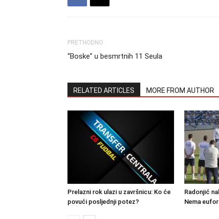
PRETHODNO
“Boske” u besmrtnih 11 Seula
RELATED ARTICLES
MORE FROM AUTHOR
Prelazni rok ulazi u završnicu: Ko će
Radonjić na
povući posljednji potez?
Nema eufori