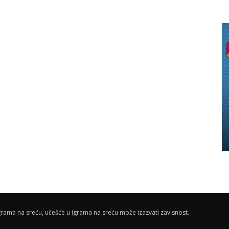
rama na sreću, učešće u igrama na sreću može izazvati zavisnost.