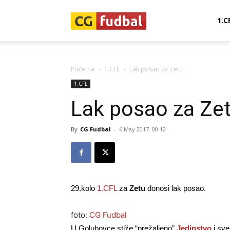
CG-
1.C
Fudbal
Početna
1.CFL
Lak posao za Zetu
1.CFL
Lak posao za Ze
By
CG Fudbal
-
6 May 2017. 00:12
29.kolo
1.CFL
za
Zetu
donosi lak posao.
foto:
CG Fudbal
U Golubovce stiže “prežaljeno”
Jedinstvo
i sve