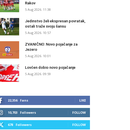
Rakov
5 Aug 2026. 11:38
Jedinstvo želi ekspresan povratak,
ostali traže svoju šansu
5 Aug 2026. 10:57
ZVANIČNO: Novo pojačanje za
Jezero
5 Aug 2026. 10:01
Lovćen dobio novo pojačanje
5 Aug 2026. 09:59
22,356
Fans
LIKE
10,703
Followers
FOLLOW
678
Followers
FOLLOW