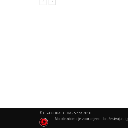
© CG-FUDBAL.COM - Since 2010
Maloletnicima je zabranjeno da učestvuju u ig