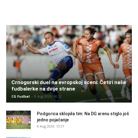
Crnogorski duel na evropskoj sceni: Četiri naše
fudbalerke na dvije strane
CG Fudbal
-
8 Aug 2026. 18:22
Podgorica sklopila tim: Na DG arenu stiglo još
jedno pojačanje
8 Aug 2026. 13:31