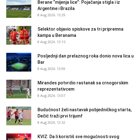
Berane “mijenja lice”: Pojačanja stigla i iz
Argentine i Brazila
8 Aug 2026. 13:29
Selektor objavio spiskove za tri pripremna
kampa u Beranama
8 Aug 2026. 13:15
Posljednji dan prelaznog roka donio nova lica u
Bar
8 Aug 2026. 13:09
Mirandes potvrdio rastanak sa crnogorskim
reprezentativcem
8 Aug 2026. 13:07
Budućnost želi nastavak pobjedničkog starta,
Dečić traži prvi trijumf
8 Aug 2026. 12:32
KVIZ: Da li koristiš sve mogućnosti svog