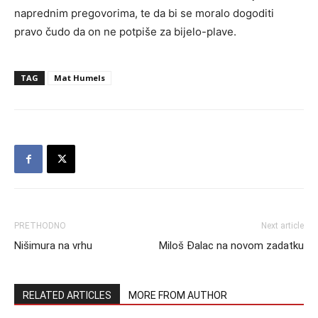
naprednim pregovorima, te da bi se moralo dogoditi
pravo čudo da on ne potpiše za bijelo-plave.
TAG
Mat Humels
PRETHODNO
Next article
Nišimura na vrhu
Miloš Đalac na novom zadatku
RELATED ARTICLES
MORE FROM AUTHOR