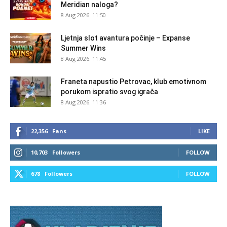
Meridian naloga?
8 Aug 2026. 11:50
Ljetnja slot avantura počinje – Expanse
Summer Wins
8 Aug 2026. 11:45
Franeta napustio Petrovac, klub emotivnom
porukom ispratio svog igrača
8 Aug 2026. 11:36
22,356
Fans
LIKE
10,703
Followers
FOLLOW
678
Followers
FOLLOW