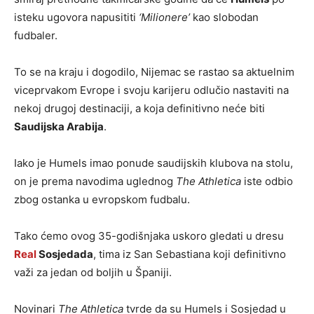
isteku ugovora napusititi
‘Milionere’
kao slobodan
fudbaler.
To se na kraju i dogodilo, Nijemac se rastao sa aktuelnim
viceprvakom Evrope i svoju karijeru odlučio nastaviti na
nekoj drugoj destinaciji, a koja definitivno neće biti
Saudijska Arabija
.
Iako je Humels imao ponude saudijskih klubova na stolu,
on je prema navodima uglednog
The Athletica
iste odbio
zbog ostanka u evropskom fudbalu.
Tako ćemo ovog 35-godišnjaka uskoro gledati u dresu
Real
Sosjedada
, tima iz San Sebastiana koji definitivno
važi za jedan od boljih u Španiji.
Novinari
The Athletica
tvrde da su Humels i Sosjedad u