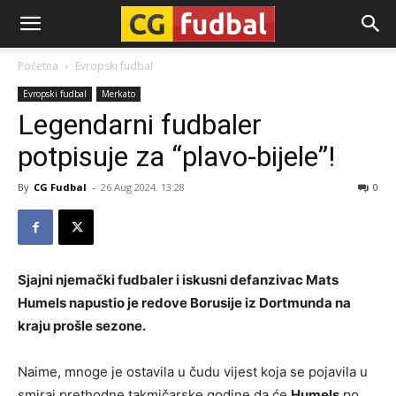
CG-
Početna
Evropski fudbal
Evropski fudbal
Merkato
Fudbal
Legendarni fudbaler
potpisuje za “plavo-bijele”!
By
CG Fudbal
-
26 Aug 2024. 13:28
0
Sjajni njemački fudbaler i iskusni defanzivac Mats
Humels napustio je redove Borusije iz Dortmunda na
kraju prošle sezone.
Naime, mnoge je ostavila u čudu vijest koja se pojavila u
smiraj prethodne takmičarske godine da će
Humels
po