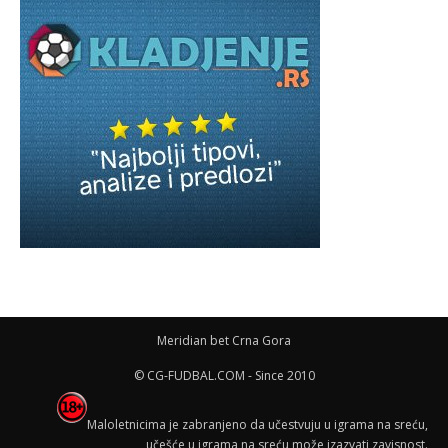
Meridian bet Crna Gora
© CG-FUDBAL.COM - Since 2010
Maloletnicima je zabranjeno da učestvuju u igrama na sreću,
učešće u igrama na sreću može izazvati zavisnost.