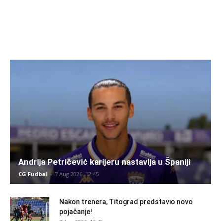
Andrija Petričević karijeru nastavlja u Španiji
CG Fudbal
-
7 Aug 2026. 12:45
Nakon trenera, Titograd predstavio novo
pojačanje!