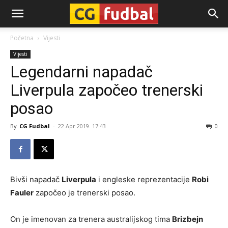
CG-
Početna
Vijesti
Vijesti
Fudbal
Legendarni napadač
Liverpula započeo trenerski
posao
By
CG Fudbal
-
22 Apr 2019. 17:43
0
Bivši napadač
Liverpula
i engleske reprezentacije
Robi
Fauler
započeo je trenerski posao.
On je imenovan za trenera australijskog tima
Brizbejn