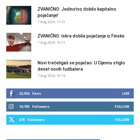
ZVANIČNO: Jedinstvo dobilo kapitalno
pojačanje!
7 Aug 2026. 11:31
ZVANIČNO: Iskra dobila pojačanje iz Finske
7 Aug 2026. 10:21
Novi trećeligaš se pojačao: U Cijevnu stiglo
deset novih fudbalera
7 Aug 2026. 10:16
22,356
Fans
LIKE
10,703
Followers
FOLLOW
678
Followers
FOLLOW