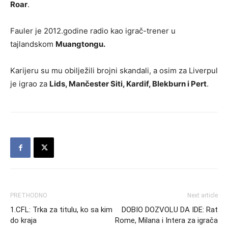
Roar
.
Fauler je 2012.godine radio kao igrač-trener u
tajlandskom
Muangtongu.
Karijeru su mu obilježili brojni skandali, a osim za Liverpul
je igrao za
Lids, Mančester Siti, Kardif, Blekburn i Pert
.
PRETHODNO
Next article
1.CFL: Trka za titulu, ko sa kim
DOBIO DOZVOLU DA IDE: Rat
do kraja
Rome, Milana i Intera za igrača