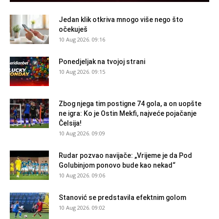
Jedan klik otkriva mnogo više nego što
očekuješ
10 Aug 2026. 09:16
Ponedjeljak na tvojoj strani
10 Aug 2026. 09:15
Zbog njega tim postigne 74 gola, a on uopšte
ne igra: Ko je Ostin Mekfi, najveće pojačanje
Čelsija!
10 Aug 2026. 09:09
Rudar pozvao navijače: „Vrijeme je da Pod
Golubinjom ponovo bude kao nekad“
10 Aug 2026. 09:06
Stanović se predstavila efektnim golom
10 Aug 2026. 09:02