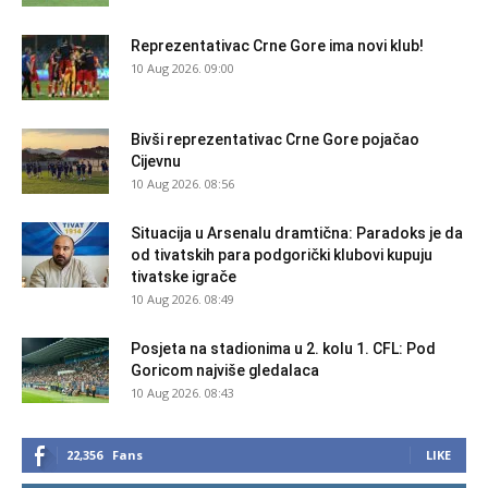
Reprezentativac Crne Gore ima novi klub!
10 Aug 2026. 09:00
Bivši reprezentativac Crne Gore pojačao
Cijevnu
10 Aug 2026. 08:56
Situacija u Arsenalu dramtična: Paradoks je da
od tivatskih para podgorički klubovi kupuju
tivatske igrače
10 Aug 2026. 08:49
Posjeta na stadionima u 2. kolu 1. CFL: Pod
Goricom najviše gledalaca
10 Aug 2026. 08:43
22,356
Fans
LIKE