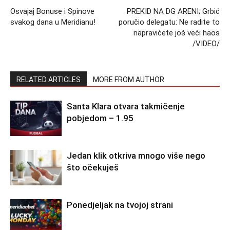
Osvajaj Bonuse i Spinove
PREKID NA DG ARENI; Grbić
svakog dana u Meridianu!
poručio delegatu: Ne radite to
napravićete još veći haos
/VIDEO/
RELATED ARTICLES
MORE FROM AUTHOR
Santa Klara otvara takmičenje
pobjedom – 1.95
Jedan klik otkriva mnogo više nego
što očekuješ
Ponedjeljak na tvojoj strani