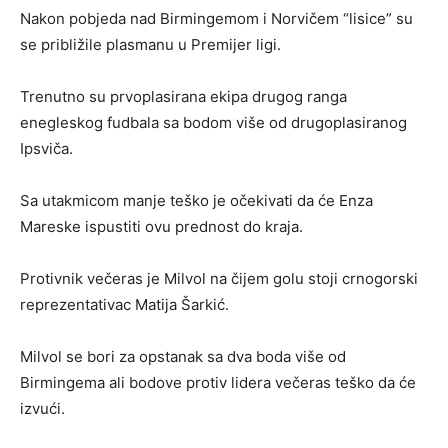
Nakon pobjeda nad Birmingemom i Norvičem “lisice” su
se približile plasmanu u Premijer ligi.
Trenutno su prvoplasirana ekipa drugog ranga
enegleskog fudbala sa bodom više od drugoplasiranog
Ipsviča.
Sa utakmicom manje teško je očekivati da će Enza
Mareske ispustiti ovu prednost do kraja.
Protivnik večeras je Milvol na čijem golu stoji crnogorski
reprezentativac Matija Šarkić.
Milvol se bori za opstanak sa dva boda više od
Birmingema ali bodove protiv lidera večeras teško da će
izvući.