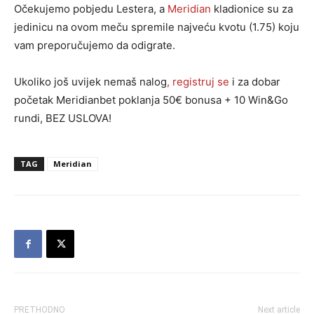
Očekujemo pobjedu Lestera, a
Meridian
kladionice su za
jedinicu na ovom meču spremile najveću kvotu (1.75) koju
vam preporučujemo da odigrate.
Ukoliko još uvijek nemaš nalog
, registruj se
i za dobar
početak Meridianbet poklanja 50€ bonusa + 10 Win&Go
rundi, BEZ USLOVA!
TAG
Meridian
PRETHODNO
Next article