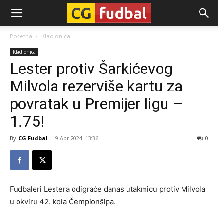
CG-
Početna
Kladionica
Kladionica
Fudbal
Lester protiv Šarkićevog
Milvola rezerviše kartu za
povratak u Premijer ligu –
1.75!
By
CG Fudbal
-
9 Apr 2024. 13:36
0
Fudbaleri Lestera odigraće danas utakmicu protiv Milvola
u okviru 42. kola Čempionšipa.