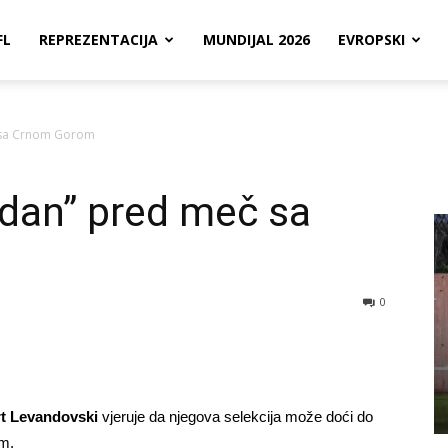
FL
REPREZENTACIJA
MUNDIJAL 2026
EVROPSKI
 sa Crnom Gorom
adan” pred meč sa
0
t Levandovski
vjeruje da njegova selekcija može doći do
om.