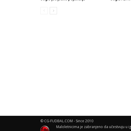
© CG-FUDBAL.COM - Since 2010
Maloletnicima je zabranjeno da učestvuju u ig