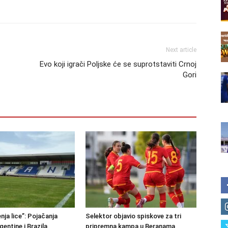
Next article
Evo koji igrači Poljske će se suprotstaviti Crnoj
Gori
nja lice”: Pojačanja
Selektor objavio spiskove za tri
rgentine i Brazila
pripremna kampa u Beranama