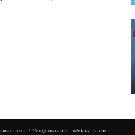
rama na sreću, učešće u igrama na sreću može izazvati zavisnost.