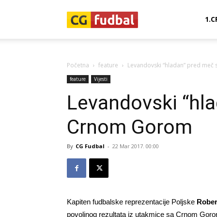
CG-
1.C
Fudbal
Početna
feature
Levandovski “hladan” pred meč
feature
Vijesti
Levandovski “hl
Crnom Gorom
By
CG Fudbal
-
22 Mar 2017. 00:00
Kapiten fudbalske reprezentacije Poljske
Rober
povoljnog rezultata iz utakmice sa Crnom Gor