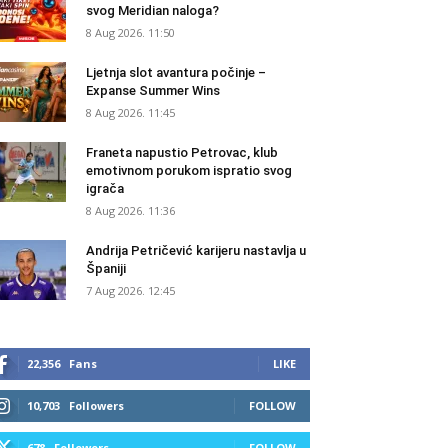
svog Meridian naloga?
8 Aug 2026. 11:50
Ljetnja slot avantura počinje –
Expanse Summer Wins
8 Aug 2026. 11:45
Franeta napustio Petrovac, klub
emotivnom porukom ispratio svog
igrača
8 Aug 2026. 11:36
Andrija Petričević karijeru nastavlja u
Španiji
7 Aug 2026. 12:45
22,356
Fans
LIKE
10,703
Followers
FOLLOW
678
Followers
FOLLOW