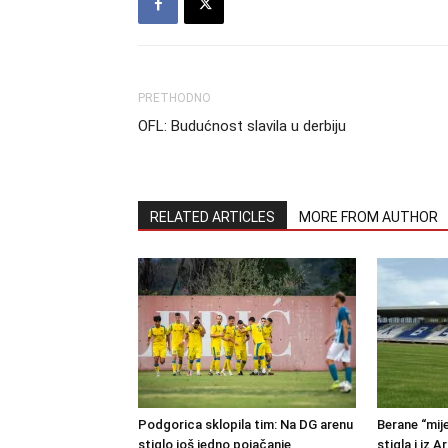
PRETHODNO
OFL: Budućnost slavila u derbiju
RELATED ARTICLES
MORE FROM AUTHOR
Podgorica sklopila tim: Na DG arenu
Berane “mije
stiglo još jedno pojačanje
stigla i iz A