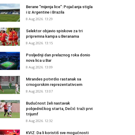
Berane “mijenja lice”: Pojačanja stigla
i iz Argentine i Brazila
8 Aug 2026. 13:29
Selektor objavio spiskove za tri
pripremna kampa u Beranama
8 Aug 2026. 13:15
Posljednji dan prelaznog roka donio
nova lica u Bar
8 Aug 2026. 13:09
Mirandes potvrdio rastanak sa
crnogorskim reprezentativcem
8 Aug 2026. 13:07
Budućnost želi nastavak
pobjedničkog starta, Dečić traži prvi
trijumf
8 Aug 2026. 12:32
KVIZ: Da li koristiš sve mogućnosti