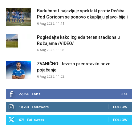
Budućnost najavljuje spektakl protiv Dečića:
Pod Goricom se ponovo okupljaju plavo-bijeli
6 Aug 2026. 11:11
Pogledajte kako izgleda teren stadiona u
Rožajama /VIDEO/
6 Aug 2026. 11:08
ZVANIČNO: Jezero predstavilo novo
pojačanje!
6 Aug 2026. 11:02
22,356
Fans
LIKE
10,703
Followers
FOLLOW
678
Followers
FOLLOW