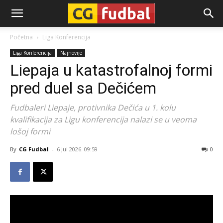
CG-
Početna
Liga Konferencija
Liga Konferencija
Najnovije
Fudbal
Liepaja u katastrofalnoj formi
pred duel sa Dečićem
Fudbaleri Liepaje, protivnika Dečića u 1. kolu
kvalifikacija za Ligu konferencija nalazi se u veoma
lošoj formi
By
CG Fudbal
-
6 Jul 2026. 09:59
0