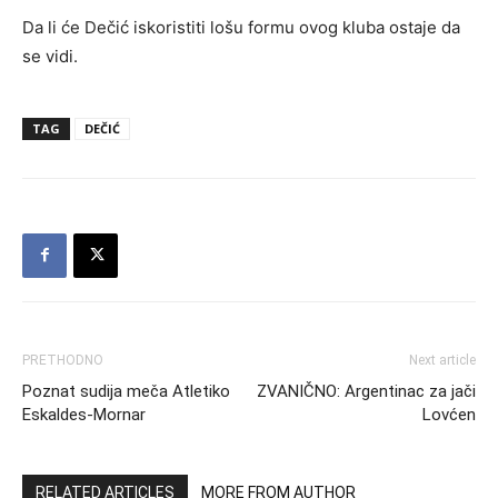
Da li će Dečić iskoristiti lošu formu ovog kluba ostaje da
se vidi.
TAG
DEČIĆ
PRETHODNO
Next article
Poznat sudija meča Atletiko
ZVANIČNO: Argentinac za jači
Eskaldes-Mornar
Lovćen
RELATED ARTICLES
MORE FROM AUTHOR