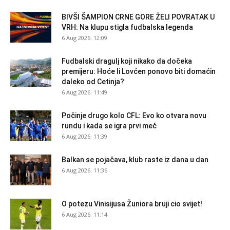
BIVŠI ŠAMPION CRNE GORE ŽELI POVRATAK U
VRH: Na klupu stigla fudbalska legenda
6 Aug 2026. 12:09
Fudbalski dragulj koji nikako da dočeka
premijeru: Hoće li Lovćen ponovo biti domaćin
daleko od Cetinja?
6 Aug 2026. 11:49
Počinje drugo kolo CFL: Evo ko otvara novu
rundu i kada se igra prvi meč
6 Aug 2026. 11:39
Balkan se pojačava, klub raste iz dana u dan
6 Aug 2026. 11:36
O potezu Vinisijusa Žuniora bruji cio svijet!
6 Aug 2026. 11:14