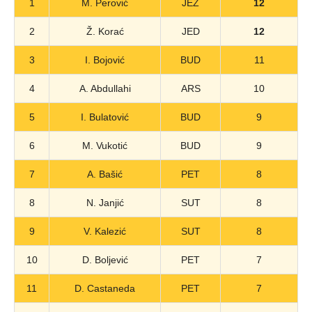
1
M. Perović
JEZ
12
2
Ž. Korać
JED
12
3
I. Bojović
BUD
11
4
A. Abdullahi
ARS
10
5
I. Bulatović
BUD
9
6
M. Vukotić
BUD
9
7
A. Bašić
PET
8
8
N. Janjić
SUT
8
9
V. Kalezić
SUT
8
10
D. Boljević
PET
7
11
D. Castaneda
PET
7