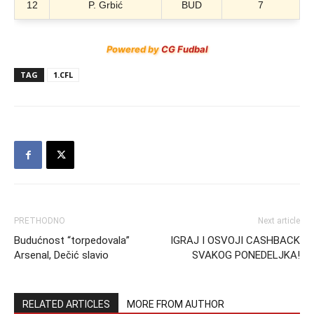
12
P. Grbić
BUD
7
Powered by
CG Fudbal
TAG
1.CFL
PRETHODNO
Next article
Budućnost “torpedovala”
IGRAJ I OSVOJI CASHBACK
Arsenal, Dečić slavio
SVAKOG PONEDELJKA!
RELATED ARTICLES
MORE FROM AUTHOR