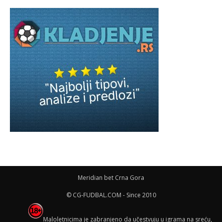
Meridian bet Crna Gora
© CG-FUDBAL.COM - Since 2010
Maloletnicima je zabranjeno da učestvuju u igrama na sreću,