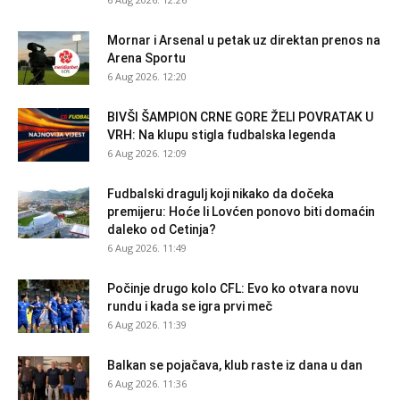
Mornar i Arsenal u petak uz direktan prenos na
Arena Sportu
6 Aug 2026. 12:20
BIVŠI ŠAMPION CRNE GORE ŽELI POVRATAK U
VRH: Na klupu stigla fudbalska legenda
6 Aug 2026. 12:09
Fudbalski dragulj koji nikako da dočeka
premijeru: Hoće li Lovćen ponovo biti domaćin
daleko od Cetinja?
6 Aug 2026. 11:49
Počinje drugo kolo CFL: Evo ko otvara novu
rundu i kada se igra prvi meč
6 Aug 2026. 11:39
Balkan se pojačava, klub raste iz dana u dan
6 Aug 2026. 11:36