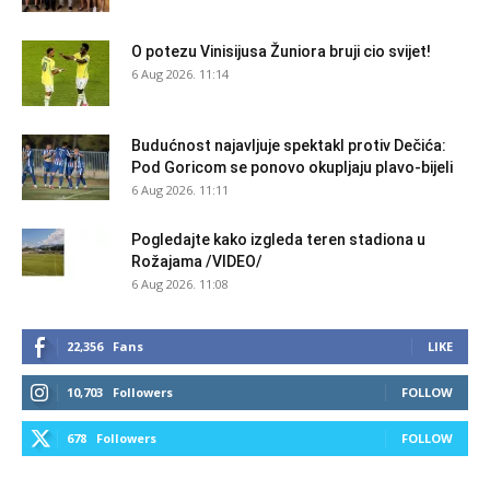
O potezu Vinisijusa Žuniora bruji cio svijet!
6 Aug 2026. 11:14
Budućnost najavljuje spektakl protiv Dečića:
Pod Goricom se ponovo okupljaju plavo-bijeli
6 Aug 2026. 11:11
Pogledajte kako izgleda teren stadiona u
Rožajama /VIDEO/
6 Aug 2026. 11:08
22,356
Fans
LIKE
10,703
Followers
FOLLOW
678
Followers
FOLLOW