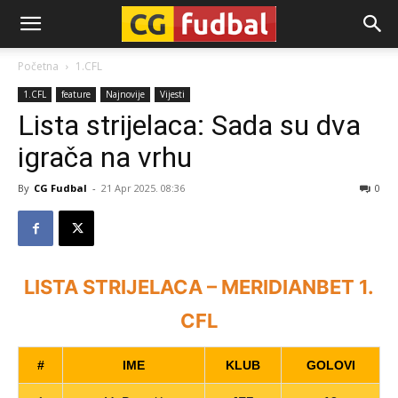
CG-
Početna
1.CFL
1.CFL
feature
Najnovije
Vijesti
Fudbal
Lista strijelaca: Sada su dva
igrača na vrhu
By
CG Fudbal
-
21 Apr 2025. 08:36
0
LISTA STRIJELACA – MERIDIANBET 1.
CFL
#
IME
KLUB
GOLOVI