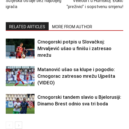
Sutjeska ostaje bez najboljeg
Veleobrt u Humskoj: Đukić
igrača
“preživio” i sopstvenu smjenu!
RELATED ARTICLES
MORE FROM AUTHOR
Crnogorski potpis u Slovačkoj:
Mrvaljević ušao u finišu i zatresao
mrežu
Matanović ušao sa klupe i pogodio:
Crnogorac zatresao mrežu Ujpešta
(VIDEO)
Crnogorski tandem slavio u Bjelorusiji:
Dinamo Brest odnio sva tri boda