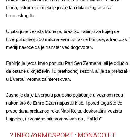
Liona, uskoro se očekuje još jedan dolazak igrača sa
francuskog tla.
U pitanju je vezista Monaka, brazilac Fabinjo za kojeg će
Liverpul izdvojiti 50 miliona evra uz razne bonuse, a francuski
mediji navode da je transfer već dogovoren.
Fabinjo je ljetos imao ponudu Pari Sen Žermena, ali je odlučio
da ostane u knježevini i u prethodnoj sezoni, ali je za prelazak
u Liverpul veoma zainteresovan.
Jasno je da je Liverpulu potrebno pojačanje u veznom redu
nakon što će Emre Džan napustiti klub, i pored toga što će
prvog dana prelaznog roka Nabi Kejta, doskorašnji vezista
Lajpciga, i zvanično biti promovisan na ,,Enfildu”.
? INFO
@RMCSPORT
: MONACO ET