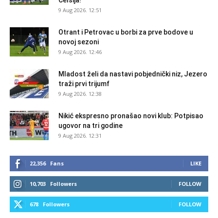
Čelsija!
9 Aug 2026. 12:51
Otrant i Petrovac u borbi za prve bodove u
novoj sezoni
9 Aug 2026. 12:46
Mladost želi da nastavi pobjednički niz, Jezero
traži prvi trijumf
9 Aug 2026. 12:38
Nikić ekspresno pronašao novi klub: Potpisao
ugovor na tri godine
9 Aug 2026. 12:31
22,356
Fans
LIKE
10,703
Followers
FOLLOW
678
Followers
FOLLOW