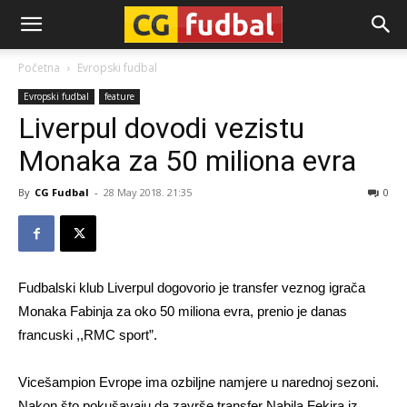
CG-
Početna
Evropski fudbal
Evropski fudbal
feature
Fudbal
Liverpul dovodi vezistu
Monaka za 50 miliona evra
By
CG Fudbal
-
28 May 2018. 21:35
0
Fudbalski klub Liverpul dogovorio je transfer veznog igrača
Monaka Fabinja za oko 50 miliona evra, prenio je danas
francuski ,,RMC sport”.
Vicešampion Evrope ima ozbiljne namjere u narednoj sezoni.
Nakon što pokušavaju da završe transfer Nabila Fekira iz