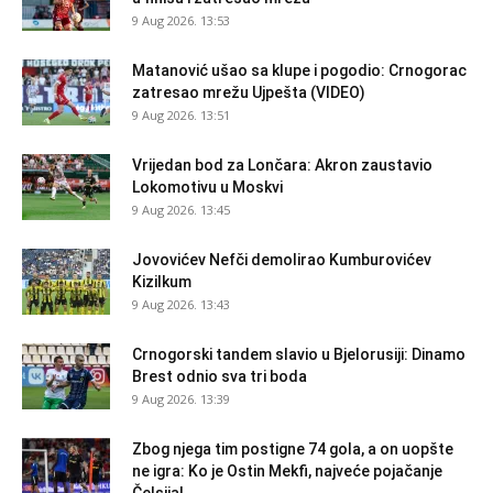
9 Aug 2026. 13:53
Matanović ušao sa klupe i pogodio: Crnogorac
zatresao mrežu Ujpešta (VIDEO)
9 Aug 2026. 13:51
Vrijedan bod za Lončara: Akron zaustavio
Lokomotivu u Moskvi
9 Aug 2026. 13:45
Jovovićev Nefči demolirao Kumburovićev
Kizilkum
9 Aug 2026. 13:43
Crnogorski tandem slavio u Bjelorusiji: Dinamo
Brest odnio sva tri boda
9 Aug 2026. 13:39
Zbog njega tim postigne 74 gola, a on uopšte
ne igra: Ko je Ostin Mekfi, najveće pojačanje