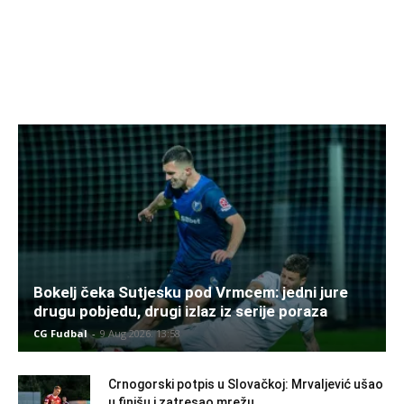
Bokelj čeka Sutjesku pod Vrmcem: jedni jure
drugu pobjedu, drugi izlaz iz serije poraza
CG Fudbal
-
9 Aug 2026. 13:58
Crnogorski potpis u Slovačkoj: Mrvaljević ušao
u finišu i zatresao mrežu