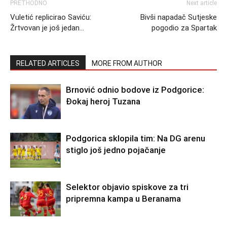
PRETHODNO
Next article
Vuletić replicirao Saviću:
Bivši napadač Sutjeske
Žrtvovan je još jedan…
pogodio za Spartak
RELATED ARTICLES
MORE FROM AUTHOR
Brnović odnio bodove iz Podgorice:
Đokaj heroj Tuzana
Podgorica sklopila tim: Na DG arenu
stiglo još jedno pojačanje
Selektor objavio spiskove za tri
pripremna kampa u Beranama