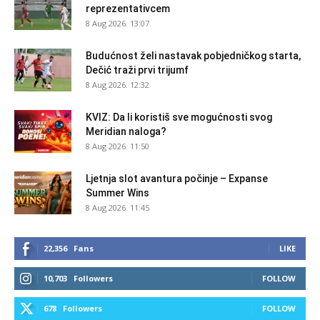
reprezentativcem
8 Aug 2026. 13:07
Budućnost želi nastavak pobjedničkog starta,
Dečić traži prvi trijumf
8 Aug 2026. 12:32
KVIZ: Da li koristiš sve mogućnosti svog
Meridian naloga?
8 Aug 2026. 11:50
Ljetnja slot avantura počinje – Expanse
Summer Wins
8 Aug 2026. 11:45
22,356
Fans
LIKE
10,703
Followers
FOLLOW
678
Followers
FOLLOW