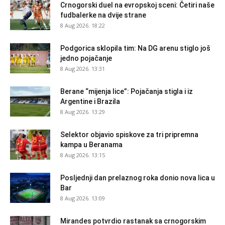
Crnogorski duel na evropskoj sceni: Četiri naše
fudbalerke na dvije strane
8 Aug 2026. 18:22
Podgorica sklopila tim: Na DG arenu stiglo još
jedno pojačanje
8 Aug 2026. 13:31
Berane “mijenja lice”: Pojačanja stigla i iz
Argentine i Brazila
8 Aug 2026. 13:29
Selektor objavio spiskove za tri pripremna
kampa u Beranama
8 Aug 2026. 13:15
Posljednji dan prelaznog roka donio nova lica u
Bar
8 Aug 2026. 13:09
Mirandes potvrdio rastanak sa crnogorskim