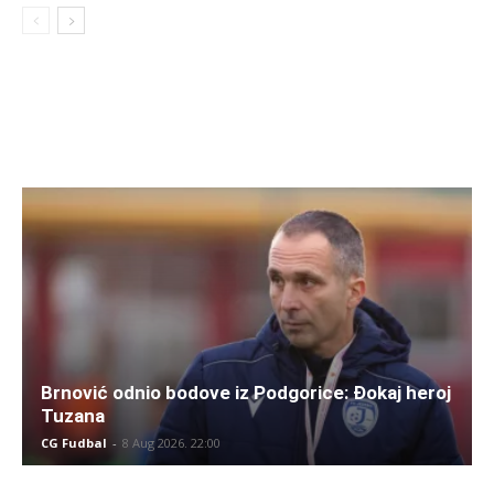
Brnović odnio bodove iz Podgorice: Đokaj heroj
Tuzana
CG Fudbal
-
8 Aug 2026. 22:00