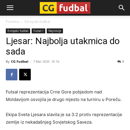
CG-
Početna
Evropski fudbal
Evropski fudbal
Futsal r
Najnovije
Fudbal
Ljesar: Najbolja utakmica do
sada
By
CG Fudbal
-
7 Mar 2020. 10:16
0
Futsal reprezentacija Crne Gore pobjedom nad
Moldavijom osvojila je drugo mjesto na turniru u Poreču.
Ekipa Sveta Ljesara slavila je sa 3:2 protiv reprezentacije
zemlje iz nekadašnjeg Sovjetskog Saveza.